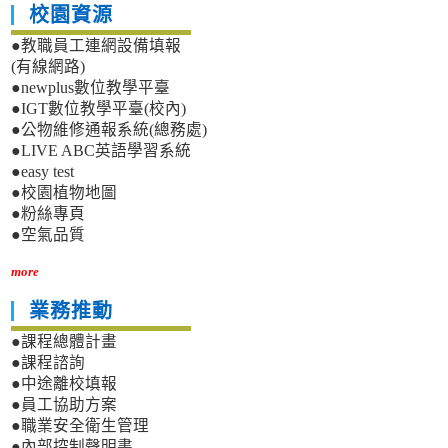
校園資源
●教職員工連網設備填報
(有線網路)
●newplus數位教學平臺
●IGT數位教學平臺(校內)
●公物維修通報系統(總務處)
●LIVE ABC英語學習系統
●easy test
●校園植物地圖
●粉絲專頁
●空氣品質
more
業務推動
●課程總體計畫
●課程諮詢
●中途離校填報
●員工協助方案
●職業安全衛生管理
●內部控制聲明書