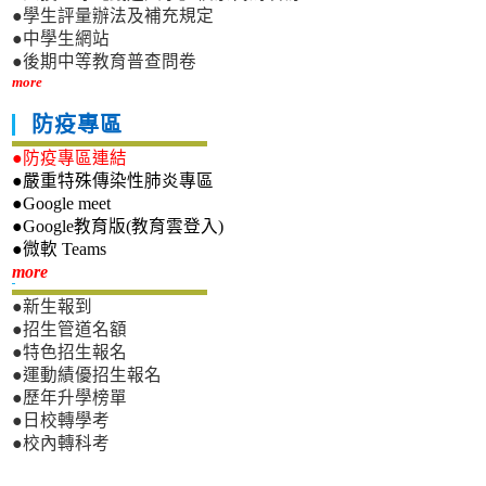
●學生評量辦法及補充規定
●中學生網站
●後期中等教育普查問卷
more
防疫專區
●防疫專區連結
●嚴重特殊傳染性肺炎專區
●Google meet
●Google教育版(教育雲登入)
●微軟 Teams
新生專區
more
●新生報到
●招生管道名額
●特色招生報名
●運動績優招生報名
●歷年升學榜單
●日校轉學考
●校內轉科考