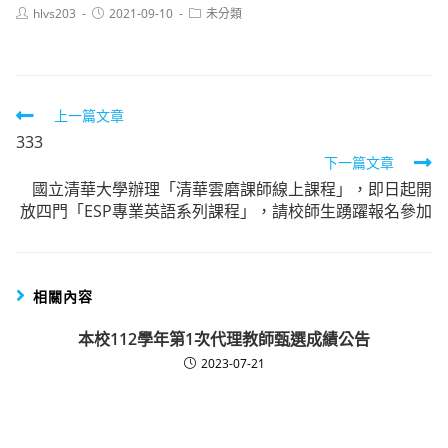
Post
Post
Post
hlvs203
2021-09-10
未分類
author:
published:
category:
Read
上一篇文章
333
more
下一篇文章
articles
國立清華大學辦理「清華雲磨課師線上課程」，即日起開
放四門「ESP專業英語系列課程」，請校師生踴躍報名參加
相關內容
本校112學年第1次代理教師甄選成績公告
2023-07-21