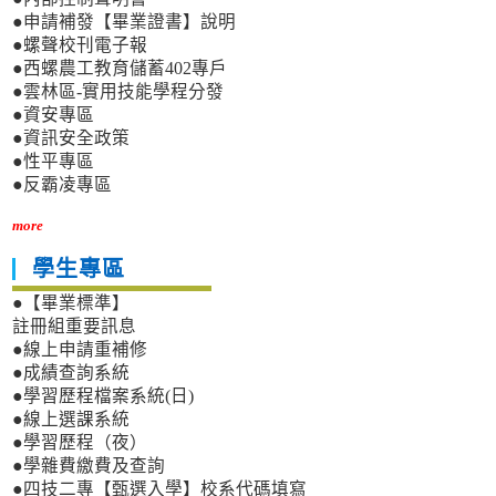
●申請補發【畢業證書】說明
●螺聲校刊電子報
●西螺農工教育儲蓄402專戶
●雲林區-實用技能學程分發
●資安專區
●資訊安全政策
●性平專區
●反霸凌專區
more
學生專區
●【畢業標準】
註冊組重要訊息
●線上申請重補修
●成績查詢系統
●學習歷程檔案系統(日)
●線上選課系統
●學習歷程（夜）
●學雜費繳費及查詢
●四技二專【甄選入學】校系代碼填寫