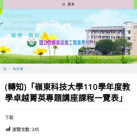
跳
選單
轉
至
主
要
內
容
>
未分類
(轉知)「嶺東科技大學110學年度教
學卓越菁英專題講座課程一覽表」
下載
瀏覽次數:
245