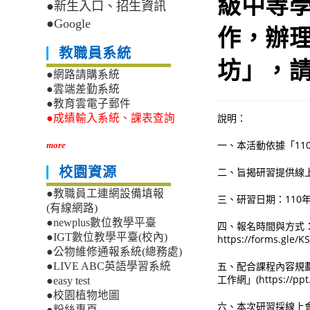
級中等
●新生入口、招生資訊
●Google
作，辦理
教職員系統
坊」，
●網路請購系統
●雲端差勤系統
●教育雲電子郵件
說明：
●成績輸入系統、課表查詢
一、本活動依據「1
more
校園資源
二、旨揭研習提供線上
●教職員工連網設備填報
三、研習日期：110年
(有線網路)
●newplus數位教學平臺
四、報名時間與方式：
●IGT數位教學平臺(校內)
https://forms.gle/
●公物維修通報系統(總務處)
五、配合課程內容規劃
●LIVE ABC英語學習系統
工作網」(https://
●easy test
●校園植物地圖
六、本次研習採線上
●粉絲專頁