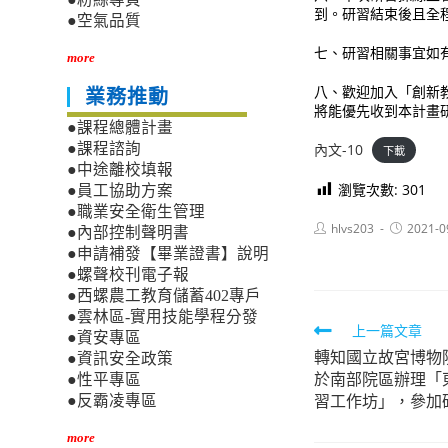
到。研習結束後且全
●空氣品質
七、研習相關事宜如有任
more
八、歡迎加入「創新教學。做
業務推動
將能優先收到本計畫
●課程總體計畫
內文-10
●課程諮詢
下載
●中途離校填報
瀏覽次數:
301
●員工協助方案
●職業安全衛生管理
Post
Post
hlvs203
2021-0
●內部控制聲明書
author:
published:
●申請補發【畢業證書】說明
●螺聲校刊電子報
●西螺農工教育儲蓄402專戶
●雲林區-實用技能學程分發
Read
上一篇文章
●資安專區
轉知國立故宮博物院
more
●資訊安全政策
於南部院區辦理「
●性平專區
articles
習工作坊」，參加
●反霸凌專區
more