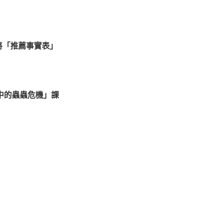
前將「推薦事實表」
中的蟲蟲危機」課