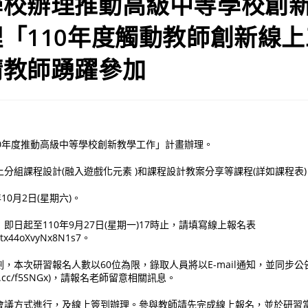
學校辦理推動高級中等學校創
「110年度觸動教師創新線
請教師踴躍參加
10年度推動高級中等學校創新教學工作」計畫辦理。
分組課程設計(融入遊戲化元素 )和課程設計教案分享等課程(詳如課程表)
10月2日(星期六)。
即日起至110年9月27日(星期一)17時止，請填寫線上報名表
KStx44oXvyNx8N1s7。
，本次研習報名人數以60位為限，錄取人員將以E-mail通知，並同步
ppt.cc/f5SNGx)，請報名老師留意相關訊息。
會議方式進行，及線上簽到辦理。參與教師請先完成線上報名，並於研習