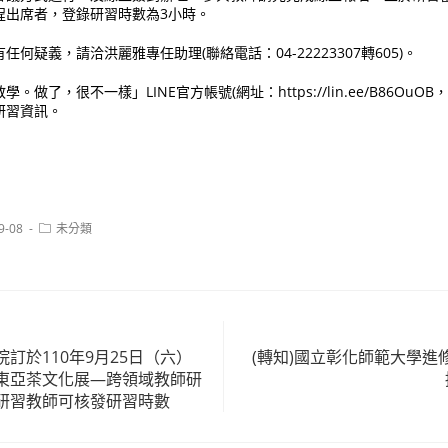
程出席者，登錄研習時數為3小時。
何疑義，請洽洪麗雅專任助理(聯絡電話：04-22223307轉605)。
了，很不一樣」LINE官方帳號(網址：https://lin.ee/B86OuOB，ID：
研習資訊。
Post
9-08
未分類
category:
訂於110年9月25日（六）
(轉知)國立彰化師範大學進
東亞茶文化展—跨領域教師研
研習教師可核發研習時數