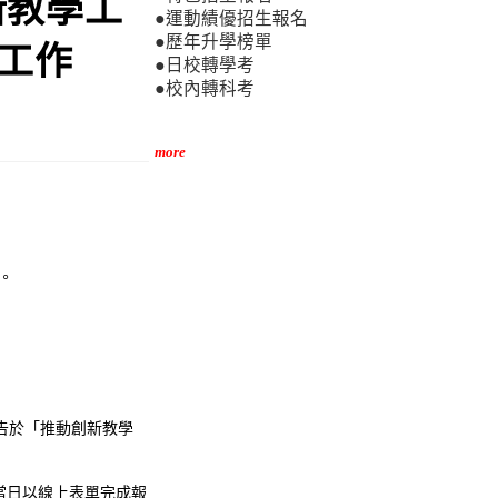
新教學工
●運動績優招生報名
●歷年升學榜單
上工作
●日校轉學考
●校內轉科考
more
。
公告於「推動創新教學
當日以線上表單完成報