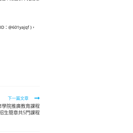
@601yajqf )，
下一篇文章
修學院推廣教育課程
招生簡章共5門課程