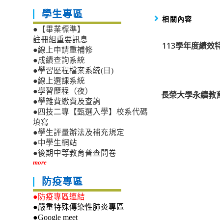
學生專區
相關內容
●【畢業標準】
註冊組重要訊息
113學年度績效
●線上申請重補修
●成績查詢系統
●學習歷程檔案系統(日)
●線上選課系統
●學習歷程（夜）
長榮大學永續教
●學雜費繳費及查詢
●四技二專【甄選入學】校系代碼
填寫
●學生評量辦法及補充規定
●中學生網站
●後期中等教育普查問卷
more
防疫專區
●防疫專區連結
●嚴重特殊傳染性肺炎專區
●Google meet