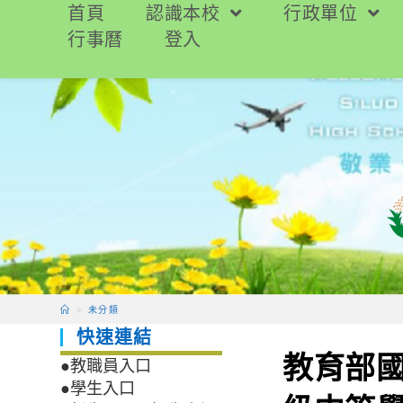
跳
首頁
認識本校
行政單位
轉
行事曆
登入
至
主
要
內
容
>
未分類
快速連結
教育部
●教職員入口
●學生入口