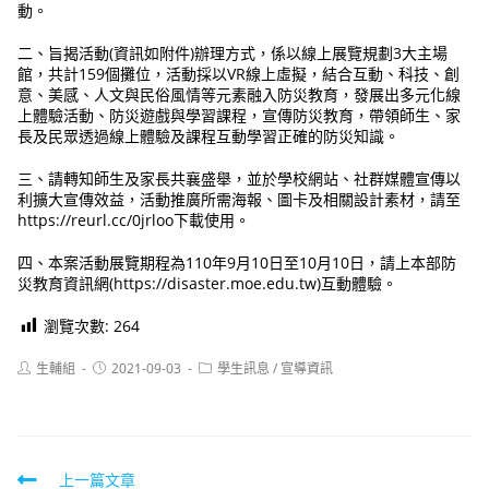
動。
二、旨揭活動(資訊如附件)辦理方式，係以線上展覽規劃3大主場
館，共計159個攤位，活動採以VR線上虛擬，結合互動、科技、創
意、美感、人文與民俗風情等元素融入防災教育，發展出多元化線
上體驗活動、防災遊戲與學習課程，宣傳防災教育，帶領師生、家
長及民眾透過線上體驗及課程互動學習正確的防災知識。
三、請轉知師生及家長共襄盛舉，並於學校網站、社群媒體宣傳以
利擴大宣傳效益，活動推廣所需海報、圖卡及相關設計素材，請至
https://reurl.cc/0jrloo下載使用。
四、本案活動展覽期程為110年9月10日至10月10日，請上本部防
災教育資訊網(https://disaster.moe.edu.tw)互動體驗。
瀏覽次數:
264
Post
Post
Post
生輔組
2021-09-03
學生訊息
/
宣導資訊
author:
published:
category:
Read
上一篇文章