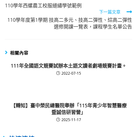
110學年西螺農工校服縫繡學號範例
more
下一篇文章
articles
110學年度第1學期 技高二多元、技高二彈性、綜高二彈性
選修開課一覽表，課程學生名單公告
相關內容
111年全國語文競賽試辦本土語文讀者劇場競賽計畫。
2022-07-15
【轉知】臺中榮民總醫院舉辦「115年青少年智慧醫療
暨誠信研習營」
2025-11-17