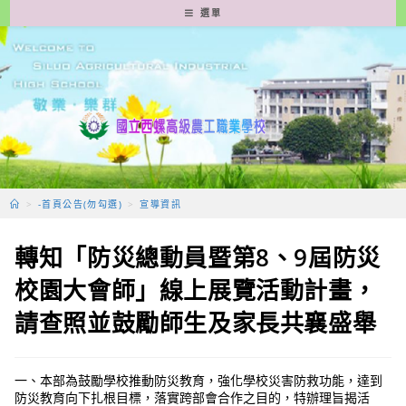
跳
選單
轉
至
主
要
內
容
>
-首頁公告(勿勾選)
>
宣導資訊
轉知「防災總動員暨第8、9屆防災
校園大會師」線上展覽活動計畫，
請查照並鼓勵師生及家長共襄盛舉
一、本部為鼓勵學校推動防災教育，強化學校災害防救功能，達到
防災教育向下扎根目標，落實跨部會合作之目的，特辦理旨揭活