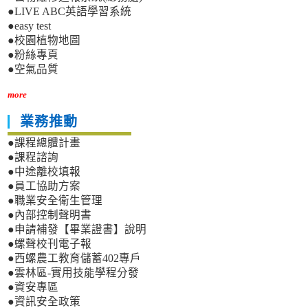
●LIVE ABC英語學習系統
●easy test
●校園植物地圖
●粉絲專頁
●空氣品質
more
業務推動
●課程總體計畫
●課程諮詢
●中途離校填報
●員工協助方案
●職業安全衛生管理
●內部控制聲明書
●申請補發【畢業證書】說明
●螺聲校刊電子報
●西螺農工教育儲蓄402專戶
●雲林區-實用技能學程分發
●資安專區
●資訊安全政策