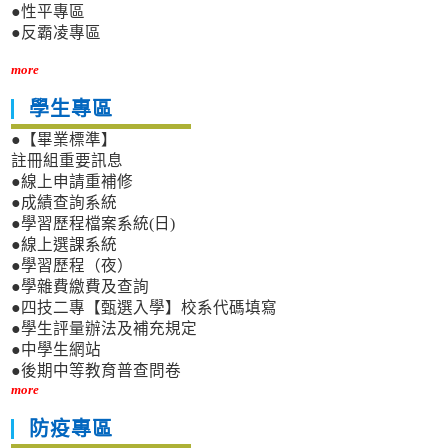
●性平專區
●反霸凌專區
more
學生專區
●【畢業標準】
註冊組重要訊息
●線上申請重補修
●成績查詢系統
●學習歷程檔案系統(日)
●線上選課系統
●學習歷程（夜）
●學雜費繳費及查詢
●四技二專【甄選入學】校系代碼填寫
●學生評量辦法及補充規定
●中學生網站
●後期中等教育普查問卷
more
防疫專區