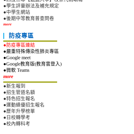
●學生評量辦法及補充規定
●中學生網站
●後期中等教育普查問卷
more
防疫專區
●防疫專區連結
●嚴重特殊傳染性肺炎專區
●Google meet
●Google教育版(教育雲登入)
●微軟 Teams
新生專區
more
●新生報到
●招生管道名額
●特色招生報名
●運動績優招生報名
●歷年升學榜單
●日校轉學考
●校內轉科考