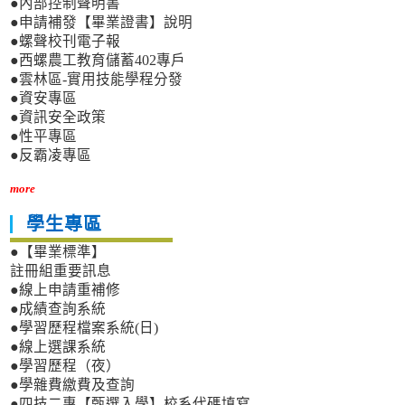
●內部控制聲明書
●申請補發【畢業證書】說明
●螺聲校刊電子報
●西螺農工教育儲蓄402專戶
●雲林區-實用技能學程分發
●資安專區
●資訊安全政策
●性平專區
●反霸凌專區
more
學生專區
●【畢業標準】
註冊組重要訊息
●線上申請重補修
●成績查詢系統
●學習歷程檔案系統(日)
●線上選課系統
●學習歷程（夜）
●學雜費繳費及查詢
●四技二專【甄選入學】校系代碼填寫