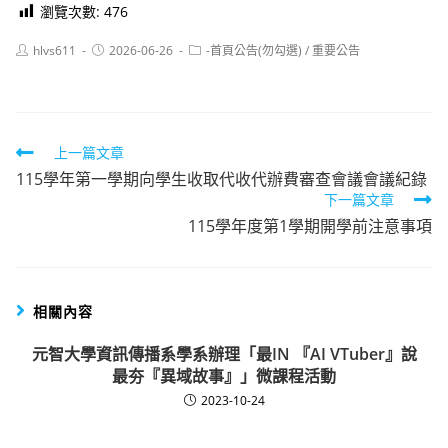
瀏覽次數:
476
Post
Post
Post
hlvs611
2026-06-26
-首頁公告(勿勾選)
/
重要公告
author:
published:
category:
Read
上一篇文章
115學年第一學期向學生收取代收代辦費審查會議會議紀錄
more
下一篇文章
articles
115學年度第1學期開學前注意事項
相關內容
元智大學資訊傳播系學系辦理「最IN 『AI VTuber』說
最夯『異域故事』」微課程活動
2023-10-24