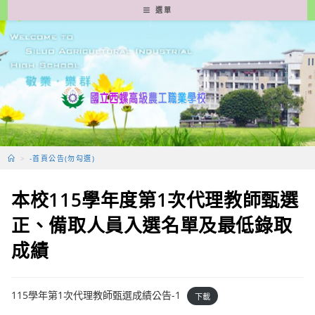
跳
選單
轉
至
主
要
內
容
>
-首頁公告(勿勾選)
本校115學年度第1次代理教師甄選
正、備取人員入選名單及最低錄取
成績
115學年第1次代理教師甄選成績公告-1
下載