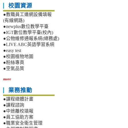
校園資源
●教職員工連網設備填報
(有線網路)
●newplus數位教學平臺
●IGT數位教學平臺(校內)
●公物維修通報系統(總務處)
●LIVE ABC英語學習系統
●easy test
●校園植物地圖
●粉絲專頁
●空氣品質
more
業務推動
●課程總體計畫
●課程諮詢
●中途離校填報
●員工協助方案
●職業安全衛生管理