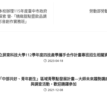
本校辦理115年度臺中市政府
勞動部勞
探索 營-「精緻甜點暨飲品調
I影音創作實務班」
立屏東科技大學112學年度四技產學攜手合作計畫專班招生相關
2023-04-18
「中部共好、青年創生」區域青聚點發展計畫—大師未來趨勢講
與調查活動，歡迎踴躍參加
2021-12-08