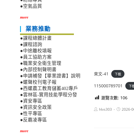
●空氣品質
more
業務推動
●課程總體計畫
●課程諮詢
●中途離校填報
●員工協助方案
●職業安全衛生管理
●內部控制聲明書
來文-41
下載
●申請補發【畢業證書】說明
●螺聲校刊電子報
115000789701
下
●西螺農工教育儲蓄402專戶
●雲林區-實用技能學程分發
瀏覽次數:
106
●資安專區
●資訊安全政策
Post
Post
hlvs303
2026-0
author:
published:
●性平專區
●反霸凌專區
more