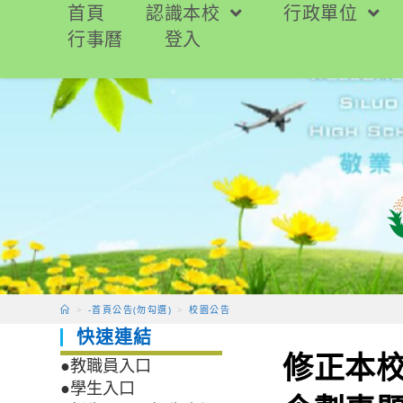
跳
首頁
認識本校
行政單位
轉
行事曆
登入
至
主
要
內
容
>
-首頁公告(勿勾選)
>
校園公告
快速連結
修正本校
●教職員入口
●學生入口