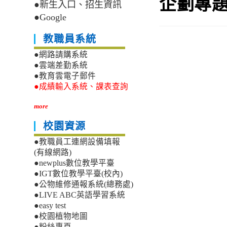
企劃專
●新生入口、招生資訊
●Google
教職員系統
●網路請購系統
●雲端差勤系統
●教育雲電子郵件
●成績輸入系統、課表查詢
more
校園資源
●教職員工連網設備填報
(有線網路)
●newplus數位教學平臺
●IGT數位教學平臺(校內)
●公物維修通報系統(總務處)
●LIVE ABC英語學習系統
●easy test
●校園植物地圖
●粉絲專頁