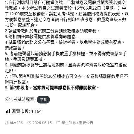
1.自行測驗科目請自行隨堂測試，且將試卷及電腦成績表簽名擲交
教務處。本次考試科目之試題卷請於115年06月22日（星期一）中
午12:00前交至教務處，請註明考科幾，建議使用校方提供表頭，以
方便製卷彙整。逾期交卷者請自行列印全班考卷，數量為班級人數
+3份，感謝配合。
2.請監考教師於考試前三分鐘到達教務處領取考卷。
3.請相關任課教師提供素養導向命題卷。
4 試畢請老師務必公布答案、檢討考卷，以免學生對成績有疑慮，
造成誤會。
5. 考前鐘聲響起前務必將手機放置手機櫃裡、並不得穿戴智慧型手
錶、手環及藍芽耳機。
6. 測驗前請提醒學生將抽屜朝前，且將書包整齊置放於教室前後或
走廊。
7. 1至6節考科測驗開始30分鐘後方可交卷，交卷後請離開教室且不
得再進教室。
8.
第7節段考，當節課可提早繳卷但不得離開教室
。
公告考試時程表
下載
瀏覽次數:
1,164
Post
Post
Post
hlvs206
2026-06-15
學生訊息
/
重要公告
author:
published:
category: