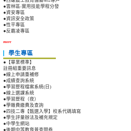
●西螺農工教育儲蓄402專戶
●雲林區-實用技能學程分發
●資安專區
●資訊安全政策
●性平專區
●反霸凌專區
more
學生專區
●【畢業標準】
註冊組重要訊息
●線上申請重補修
●成績查詢系統
●學習歷程檔案系統(日)
●線上選課系統
●學習歷程（夜）
●學雜費繳費及查詢
●四技二專【甄選入學】校系代碼填寫
●學生評量辦法及補充規定
●中學生網站
●後期中等教育普查問卷