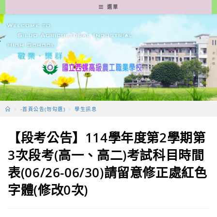
跳
選單
轉
至
主
要
內
容
>
-首頁公告(勿勾選)
>
學生訊息
【段考公告】114學年度第2學期第
3次段考(高一、高二)考試科目時間
表(06/26-06/30)請留意修正處紅色
字體(修改0次)