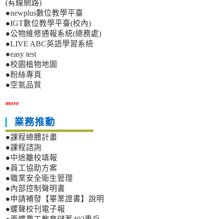
(有線網路)
●newplus數位教學平臺
●IGT數位教學平臺(校內)
●公物維修通報系統(總務處)
●LIVE ABC英語學習系統
●easy test
●校園植物地圖
●粉絲專頁
●空氣品質
more
業務推動
●課程總體計畫
●課程諮詢
●中途離校填報
●員工協助方案
●職業安全衛生管理
●內部控制聲明書
●申請補發【畢業證書】說明
●螺聲校刊電子報