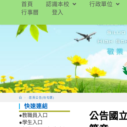
跳
首頁
認識本校
行政單位
轉
行事曆
登入
至
主
要
內
容
>
-首頁公告(勿勾選)
快速連結
公告國立
●教職員入口
●學生入口