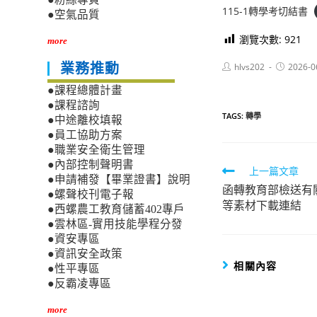
115-1轉學考切結書
●空氣品質
瀏覽次數:
921
more
Post
Post
hlvs202
2026-0
業務推動
author:
published:
●課程總體計畫
●課程諮詢
TAGS:
轉學
●中途離校填報
●員工協助方案
●職業安全衛生管理
●內部控制聲明書
Read
上一篇文章
●申請補發【畢業證書】說明
函轉教育部檢送有
more
●螺聲校刊電子報
等素材下載連結
articles
●西螺農工教育儲蓄402專戶
●雲林區-實用技能學程分發
●資安專區
●資訊安全政策
相關內容
●性平專區
●反霸凌專區
more