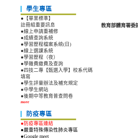
學生專區
●【畢業標準】
教育部體育署委託
註冊組重要訊息
●線上申請重補修
●成績查詢系統
●學習歷程檔案系統(日)
●線上選課系統
●學習歷程（夜）
●學雜費繳費及查詢
●四技二專【甄選入學】校系代碼
填寫
●學生評量辦法及補充規定
●中學生網站
●後期中等教育普查問卷
more
防疫專區
●防疫專區連結
●嚴重特殊傳染性肺炎專區
●Google meet