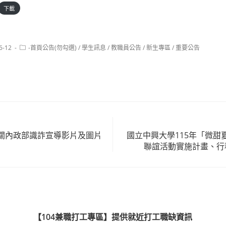
下載
Post
6-12
-首頁公告(勿勾選)
/
學生訊息
/
教職員公告
/
新生專區
/
重要公告
category:
關內政部識詐宣導影片及圖片
國立中興大學115年「微甜
聯誼活動實施計畫、行
【104兼職打工專區】提供就近打工職缺資訊