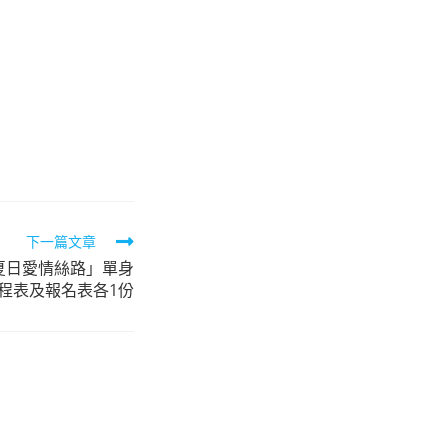
下一篇文章
夏日愛情絲路」單身
程表及報名表各1份