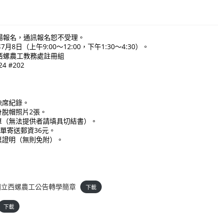
場報名，通訊報名恕不受理。
月8日（上午9:00～12:00，下午1:30～4:30）。
西螺農工教務處註冊組
4 #202
缺席紀錄。
身脫帽照片2張。
單（無法提供者請填具切結書）。
績單寄送郵資36元。
獎證明（無則免附）。
國立西螺農工公告轉學簡章
下載
下載