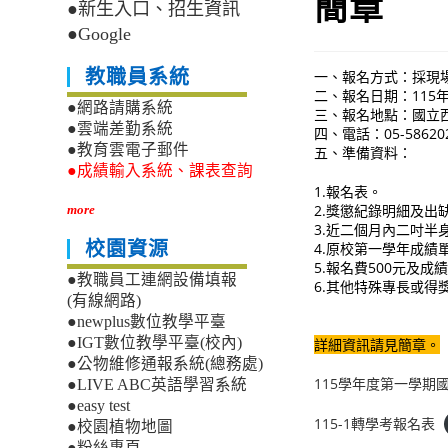
簡章
●新生入口、招生資訊
●Google
教職員系統
一、報名方式：採現
二、報名日期：115年7
●網路請購系統
三、報名地點：國立
●雲端差勤系統
四、電話：05-586202
●教育雲電子郵件
五、準備資料：
●成績輸入系統、課表查詢
1.報名表。
2.獎懲紀錄明細及出
more
3.近二個月內二吋半
校園資源
4.原校第一學年成績
5.報名費500元及成
●教職員工連網設備填報
6.其他特殊專長或得
(有線網路)
●newplus數位教學平臺
●IGT數位教學平臺(校內)
詳細資訊請見簡章。
●公物維修通報系統(總務處)
115學年度第一學期
●LIVE ABC英語學習系統
●easy test
115-1轉學考報名表
●校園植物地圖
●粉絲專頁