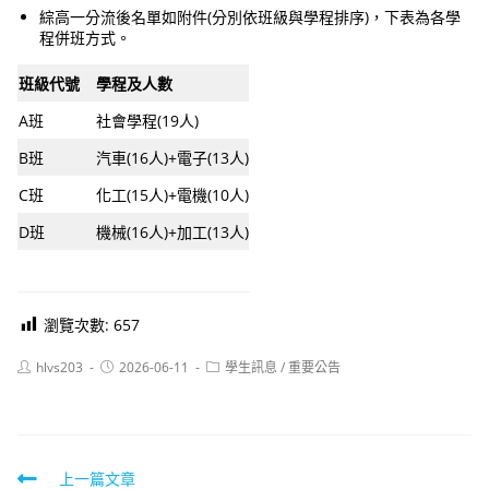
綜高一分流後名單如附件(分別依班級與學程排序)，下表為各學
程併班方式。
班級代號
學程及人數
A班
社會學程(19人)
B班
汽車(16人)+電子(13人)
C班
化工(15人)+電機(10人)
D班
機械(16人)+加工(13人)
瀏覽次數:
657
Post
Post
Post
hlvs203
2026-06-11
學生訊息
/
重要公告
author:
published:
category:
Read
上一篇文章