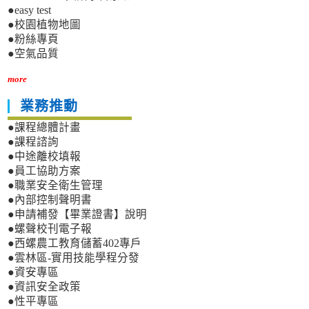
●easy test
●校園植物地圖
●粉絲專頁
●空氣品質
more
業務推動
●課程總體計畫
●課程諮詢
●中途離校填報
●員工協助方案
●職業安全衛生管理
●內部控制聲明書
●申請補發【畢業證書】說明
●螺聲校刊電子報
●西螺農工教育儲蓄402專戶
●雲林區-實用技能學程分發
●資安專區
●資訊安全政策
●性平專區