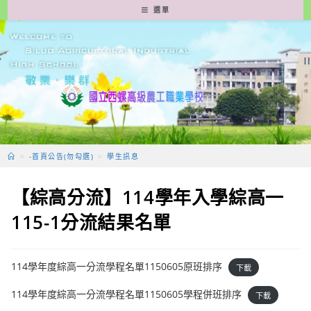
跳
選單
轉
至
主
要
內
容
>
-首頁公告(勿勾選)
>
學生訊息
【綜高分流】114學年入學綜高一
115-1分流結果名單
114學年度綜高一分流學程名單1150605原班排序
下載
114學年度綜高一分流學程名單1150605學程併班排序
下載