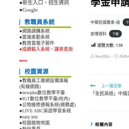
學金申
●新生入口、招生資訊
●Google
教職員系統
中華民國農會-函
下
●網路請購系統
宣傳資料
下載
●雲端差勤系統
●教育雲電子郵件
瀏覽次數:
138
●成績輸入系統、課表查詢
Post
Post
hlvs202a
2026-
author:
published
more
校園資源
●教職員工連網設備填報
Read
上一篇文章
(有線網路)
「全民英檢」中級
●newplus數位教學平臺
more
●IGT數位教學平臺(校內)
articles
●公物維修通報系統(總務處)
●LIVE ABC英語學習系統
●easy test
●校園植物地圖
相關內容
●粉絲專頁