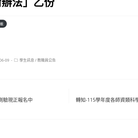
請辦法」乙份
載
Post
06-09
學生訊息
/
教職員公告
:
category:
測驗現正報名中
轉知-115學年度各師資類