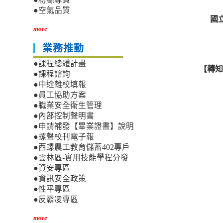
●空氣品質
國
more
業務推動
●課程總體計畫
【轉知
●課程諮詢
●中途離校填報
●員工協助方案
●職業安全衛生管理
●內部控制聲明書
●申請補發【畢業證書】說明
●螺聲校刊電子報
●西螺農工教育儲蓄402專戶
●雲林區-實用技能學程分發
●資安專區
●資訊安全政策
●性平專區
●反霸凌專區
more