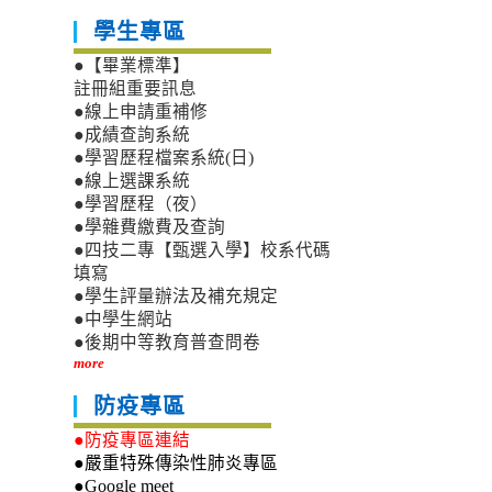
學生專區
●【畢業標準】
註冊組重要訊息
●線上申請重補修
●成績查詢系統
●學習歷程檔案系統(日)
●線上選課系統
●學習歷程（夜）
●學雜費繳費及查詢
●四技二專【甄選入學】校系代碼
填寫
●學生評量辦法及補充規定
●中學生網站
●後期中等教育普查問卷
more
防疫專區
●防疫專區連結
●嚴重特殊傳染性肺炎專區
●Google meet