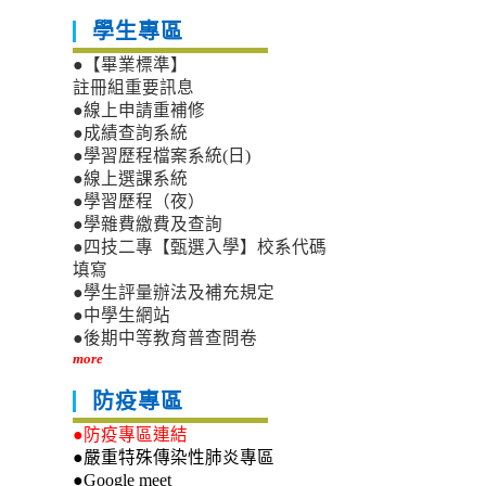
學生專區
●【畢業標準】
註冊組重要訊息
●線上申請重補修
●成績查詢系統
●學習歷程檔案系統(日)
●線上選課系統
●學習歷程（夜）
●學雜費繳費及查詢
●四技二專【甄選入學】校系代碼
填寫
●學生評量辦法及補充規定
●中學生網站
●後期中等教育普查問卷
more
防疫專區
●防疫專區連結
●嚴重特殊傳染性肺炎專區
●Google meet