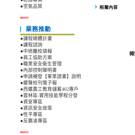
●空氣品質
相關內容
more
業務推動
●課程總體計畫
●課程諮詢
●中途離校填報
轉
●員工協助方案
●職業安全衛生管理
●內部控制聲明書
●申請補發【畢業證書】說明
●螺聲校刊電子報
●西螺農工教育儲蓄402專戶
●雲林區-實用技能學程分發
●資安專區
●資訊安全政策
●性平專區
●反霸凌專區
more