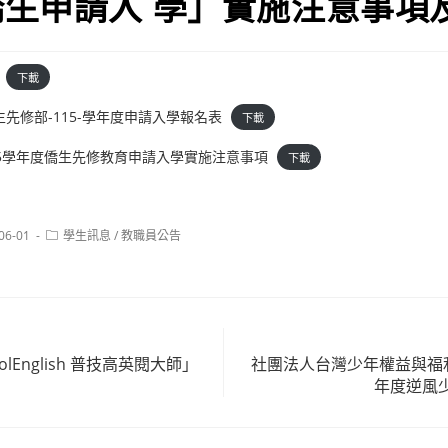
生申請入 學」實施注意事項
下載
先修部-115-學年度申請入學報名表
下載
15學年度僑生先修教育申請入學實施注意事項
下載
Post
06-01
學生訊息
/
教職員公告
:
category:
olEnglish 普技高英閱大師」
社團法人台灣少年權益與福利
年度逆風