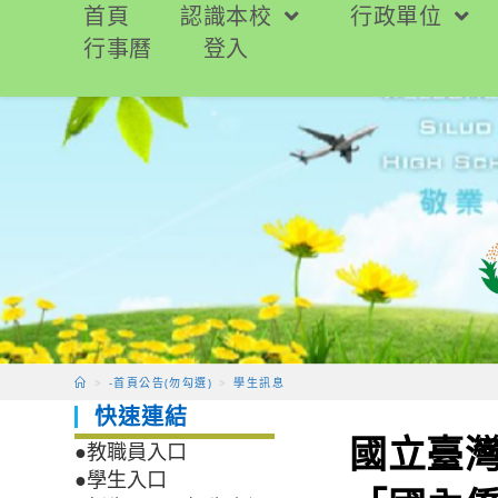
跳
首頁
認識本校
行政單位
轉
行事曆
登入
至
主
要
內
容
>
-首頁公告(勿勾選)
>
學生訊息
快速連結
國立臺灣
●教職員入口
●學生入口