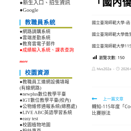
「國內僑
●新生入口、招生資訊
●Google
教職員系統
國立臺灣師範大學-函
●網路請購系統
國立臺灣師範大學僑生
●雲端差勤系統
●教育雲電子郵件
國立臺灣師範大學1
●成績輸入系統、課表查詢
瀏覽次數:
150
more
Post
Post
hlvs202a
2026-
校園資源
author:
published
●教職員工連網設備填報
(有線網路)
●newplus數位教學平臺
Read
上一篇文章
●IGT數位教學平臺(校內)
轉知-115年度「Co
more
●公物維修通報系統(總務處)
比賽辦法
●LIVE ABC英語學習系統
articles
●easy test
●校園植物地圖
●粉絲專頁