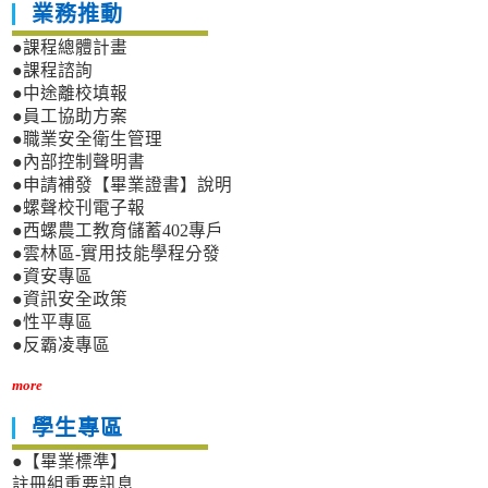
業務推動
●課程總體計畫
●課程諮詢
●中途離校填報
●員工協助方案
●職業安全衛生管理
●內部控制聲明書
●申請補發【畢業證書】說明
●螺聲校刊電子報
●西螺農工教育儲蓄402專戶
●雲林區-實用技能學程分發
●資安專區
●資訊安全政策
●性平專區
●反霸凌專區
more
學生專區
●【畢業標準】
註冊組重要訊息