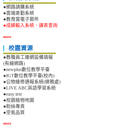
●網路請購系統
●雲端差勤系統
●教育雲電子郵件
●成績輸入系統、課表查詢
more
校園資源
●教職員工連網設備填報
(有線網路)
●newplus數位教學平臺
●IGT數位教學平臺(校內)
●公物維修通報系統(總務處)
●LIVE ABC英語學習系統
●easy test
●校園植物地圖
●粉絲專頁
●空氣品質
more