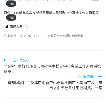
下載
附件2-115學年度教育部相關專業人員服務中心專業工作人員遴選
下載
瀏覽次數:
94
Post
Post
Post
輔導室
2026-05-25
-首頁公告(勿勾選)
/
研習活動
author:
published:
category:
Read
上一篇文章
115學年度教育部身心障礙學生鑑定中心專業工作人員遴選
more
簡章
articles
下一篇文章
轉知國家住宅及都市更新中心辦理桃園市、臺南市及高雄
市之中央社會住宅招租資訊一案