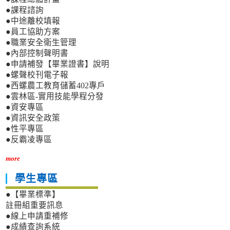
●課程諮詢
●中途離校填報
●員工協助方案
●職業安全衛生管理
●內部控制聲明書
●申請補發【畢業證書】說明
●螺聲校刊電子報
●西螺農工教育儲蓄402專戶
●雲林區-實用技能學程分發
●資安專區
●資訊安全政策
●性平專區
●反霸凌專區
more
學生專區
●【畢業標準】
註冊組重要訊息
●線上申請重補修
●成績查詢系統