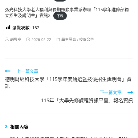
弘光科技大學老人福利與長期照顧事業系辦理「115學年進修部獨
立招生及說明會」資訊2
下載
瀏覽次數:
162
Post
Post
Post
輔導室
2026-05-22
學生訊息
/
校園公告
author:
published:
category:
Read
上一篇文章
德明財經科技大學「115學年度甄選暨技優招生說明會」資
more
訊
articles
下一篇文章
115年「大學先修課程資訊平臺」報名資訊
相關內容