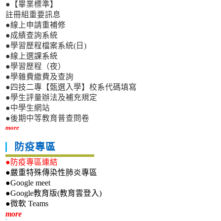
●【畢業標準】
註冊組重要訊息
●線上申請重補修
●成績查詢系統
●學習歷程檔案系統(日)
●線上選課系統
●學習歷程（夜）
●學雜費繳費及查詢
●四技二專【甄選入學】校系代碼填寫
●學生評量辦法及補充規定
●中學生網站
●後期中等教育普查問卷
more
防疫專區
●防疫專區連結
●嚴重特殊傳染性肺炎專區
●Google meet
●Google教育版(教育雲登入)
●微軟 Teams
新生專區
more