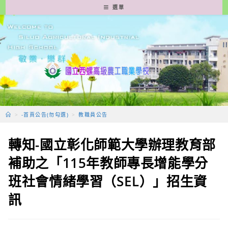
跳
選單
轉
至
主
要
內
容
>
-首頁公告(勿勾選)
>
教職員公告
轉知-國立彰化師範大學辦理教育部
補助之「115年教師專長增能學分
班社會情緒學習（SEL）」招生資
訊