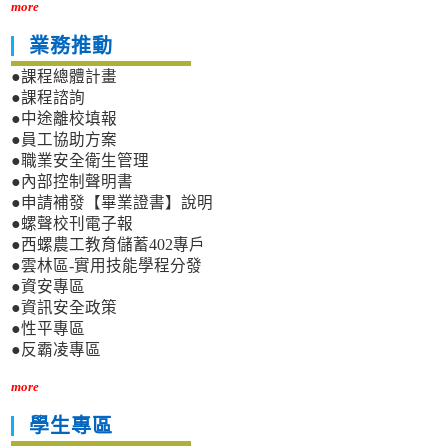
more
業務推動
●課程總體計畫
●課程諮詢
●中途離校填報
●員工協助方案
●職業安全衛生管理
●內部控制聲明書
●申請補發【畢業證書】說明
●螺聲校刊電子報
●西螺農工教育儲蓄402專戶
●雲林區-實用技能學程分發
●資安專區
●資訊安全政策
●性平專區
●反霸凌專區
more
學生專區