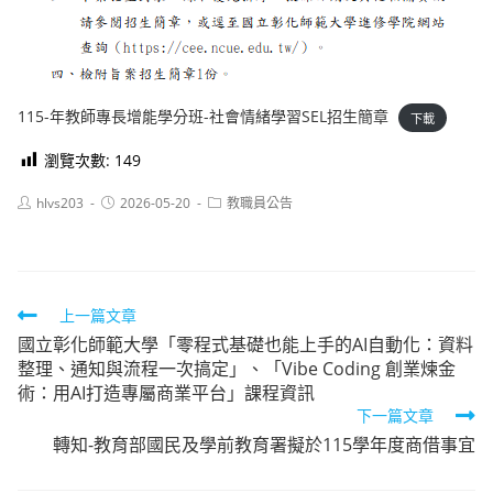
115-年教師專長增能學分班-社會情緒學習SEL招生簡章
下載
瀏覽次數:
149
Post
Post
Post
hlvs203
2026-05-20
教職員公告
author:
published:
category:
Read
上一篇文章
國立彰化師範大學「零程式基礎也能上手的AI自動化：資料
more
整理、通知與流程一次搞定」、「Vibe Coding 創業煉金
articles
術：用AI打造專屬商業平台」課程資訊
下一篇文章
轉知-教育部國民及學前教育署擬於115學年度商借事宜