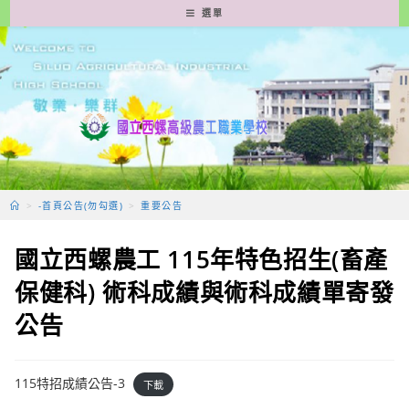
跳
選單
轉
至
主
要
內
容
>
-首頁公告(勿勾選)
>
重要公告
國立西螺農工 115年特色招生(畜產
保健科) 術科成績與術科成績單寄發
公告
115特招成績公告-3
下載