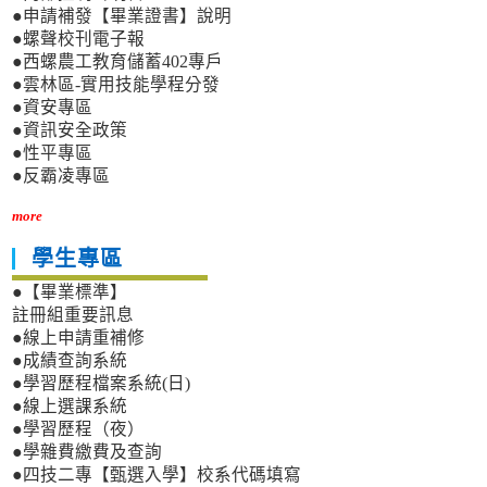
●申請補發【畢業證書】說明
●螺聲校刊電子報
●西螺農工教育儲蓄402專戶
●雲林區-實用技能學程分發
●資安專區
●資訊安全政策
●性平專區
●反霸凌專區
more
學生專區
●【畢業標準】
註冊組重要訊息
●線上申請重補修
●成績查詢系統
●學習歷程檔案系統(日)
●線上選課系統
●學習歷程（夜）
●學雜費繳費及查詢
●四技二專【甄選入學】校系代碼填寫