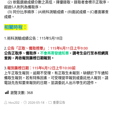
(2) 依甄選總成績分數之高低，擇優錄取。錄取者會標示正取序，
超過5人則列為備取序。
(3) 同分比序順序：(A)術科測驗成績。(B)面試成績。(C)書面審查
成績。
相關時程：
1.術科測驗成績公告：115年5月18日
2.
公告「正取、備取榜單」：11
5年6月11日上午
9:00
公告正取序、備取序，
不會再寄發通知單
，請考生自行至本校網頁
查詢，再依報到撕榜日期報到。
3.
報到撕榜日期：11
5年6月12日上午10:00
前
上午正取生報到，逾期不受理，有正取生未報到，缺額於下午通知
備取生報到。若有特殊因素，可受理提早報到或委託他人報到，請
電話先告知要來報到的日期，並請委託人出示學生的證件。
瀏覽次數:
368
Post
Post
Post
hlvs202
2026-05-18
重要公告
author:
published:
category: