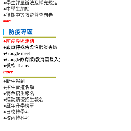
●學生評量辦法及補充規定
●中學生網站
●後期中等教育普查問卷
more
防疫專區
●防疫專區連結
●嚴重特殊傳染性肺炎專區
●Google meet
●Google教育版(教育雲登入)
●微軟 Teams
新生專區
more
●新生報到
●招生管道名額
●特色招生報名
●運動績優招生報名
●歷年升學榜單
●日校轉學考
●校內轉科考