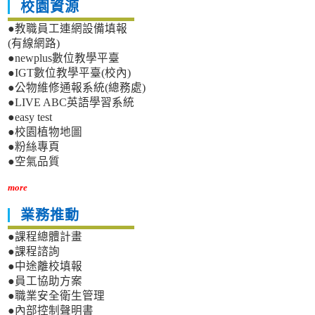
校園資源
●教職員工連網設備填報
(有線網路)
●newplus數位教學平臺
●IGT數位教學平臺(校內)
●公物維修通報系統(總務處)
●LIVE ABC英語學習系統
●easy test
●校園植物地圖
●粉絲專頁
●空氣品質
more
業務推動
●課程總體計畫
●課程諮詢
●中途離校填報
●員工協助方案
●職業安全衛生管理
●內部控制聲明書