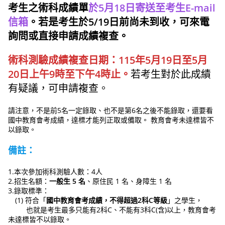
考生之術科成績單
於5月18日寄送至考生E-mail
信箱
。若是考生於5/19日前尚未到收，可來電
詢問或直接申請成績複查。
術科測驗成績複查日期：115年5月19日至5月
20日上午9時至下午4時止。
若考生對於此成績
有疑議，可申請複查。
請注意，不是前5名一定錄取、也不是第6名之後不能錄取，還要看
國中教育會考成績，達標才能列正取或備取。 教育會考未達標皆不
以錄取。
備註：
1.本次參加術科測驗人數：4人
2.招生名額：
一般生 5 名
、原住民 1 名、身障生 1 名
3.錄取標準：
(1) 符合「
國中教育會考成績，不得超過2科C等級
」之學生，
也就是考生最多只能有2科C、不能有3科C(含)以上，教育會考
未達標皆不以錄取。