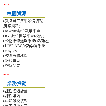
more
校園資源
●教職員工連網設備填報
(有線網路)
●newplus數位教學平臺
●IGT數位教學平臺(校內)
●公物維修通報系統(總務處)
●LIVE ABC英語學習系統
●easy test
●校園植物地圖
●粉絲專頁
●空氣品質
more
業務推動
●課程總體計畫
●課程諮詢
●中途離校填報
●員工協助方案