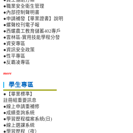
●職業安全衛生管理
●內部控制聲明書
●申請補發【畢業證書】說明
●螺聲校刊電子報
●西螺農工教育儲蓄402專戶
●雲林區-實用技能學程分發
●資安專區
●資訊安全政策
●性平專區
●反霸凌專區
more
學生專區
●【畢業標準】
註冊組重要訊息
●線上申請重補修
●成績查詢系統
●學習歷程檔案系統(日)
●線上選課系統
●學習歷程（夜）