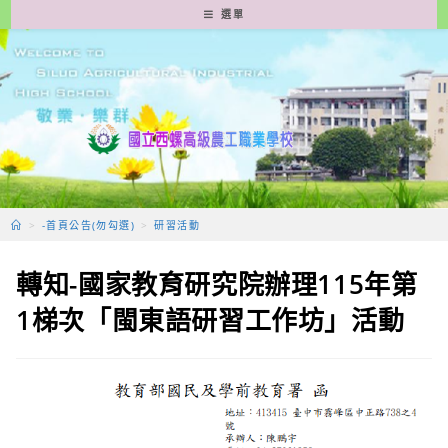
跳
選單
轉
至
主
要
內
容
>
-首頁公告(勿勾選)
>
研習活動
轉知-國家教育研究院辦理115年第
1梯次「閩東語研習工作坊」活動