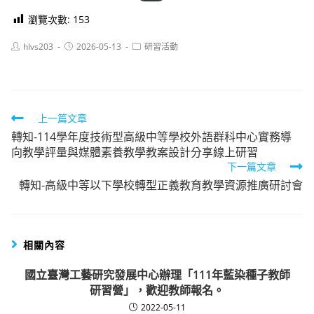
瀏覽次數:
153
Post
Post
Post
hlvs203
2026-05-13
研習活動
author:
published:
category:
Read
上一篇文章
轉知-114學年度技術型高級中等學校外語群科中心實務導
more
向教學評量與媒體素養教學教案設計分享線上研習
articles
下一篇文章
轉知-高級中等以下學校轉型正義教育教學資源推廣研討會
相關內容
國立臺灣工藝研究發展中心辦理「111年藍染種子教師
研習營」，歡迎教師報名。
2022-05-11