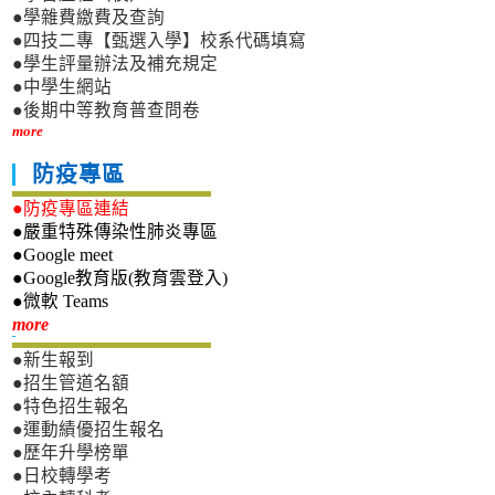
●學雜費繳費及查詢
●四技二專【甄選入學】校系代碼填寫
●學生評量辦法及補充規定
●中學生網站
●後期中等教育普查問卷
more
防疫專區
●防疫專區連結
●嚴重特殊傳染性肺炎專區
●Google meet
●Google教育版(教育雲登入)
●微軟 Teams
新生專區
more
●新生報到
●招生管道名額
●特色招生報名
●運動績優招生報名
●歷年升學榜單
●日校轉學考