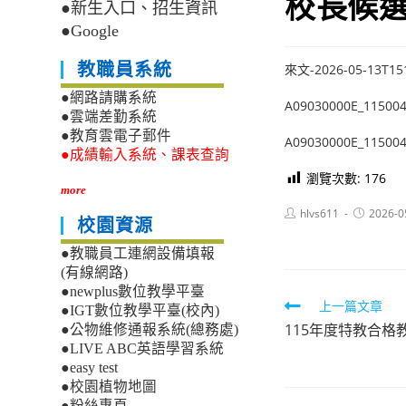
校長候
●新生入口、招生資訊
●Google
教職員系統
來文-2026-05-13T15
●網路請購系統
A09030000E_115004
●雲端差勤系統
●教育雲電子郵件
A09030000E_115004
●成績輸入系統、課表查詢
瀏覽次數:
176
more
Post
Post
hlvs611
2026-0
校園資源
author:
published:
●教職員工連網設備填報
(有線網路)
●newplus數位教學平臺
Read
上一篇文章
●IGT數位教學平臺(校內)
115年度特教合
more
●公物維修通報系統(總務處)
●LIVE ABC英語學習系統
articles
●easy test
●校園植物地圖
●粉絲專頁