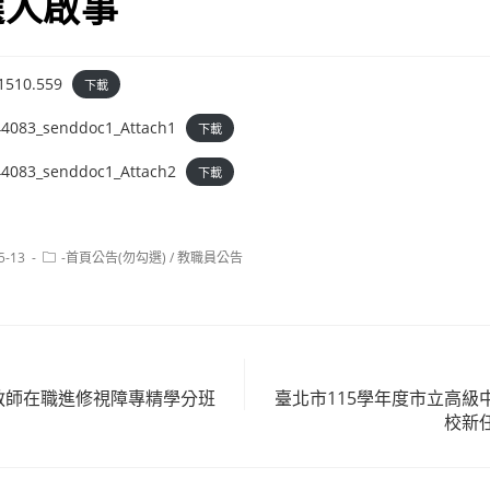
選人啟事
1510.559
下載
4083_senddoc1_Attach1
下載
4083_senddoc1_Attach2
下載
Post
5-13
-首頁公告(勿勾選)
/
教職員公告
category:
格教師在職進修視障專精學分班
臺北市115學年度市立高級
校新