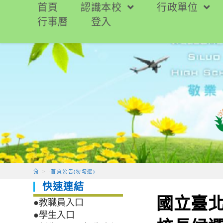
跳
首頁
認識本校
行政單位
轉
行事曆
登入
至
主
要
內
容
>
-首頁公告(勿勾選)
快速連結
國立臺
●教職員入口
●學生入口