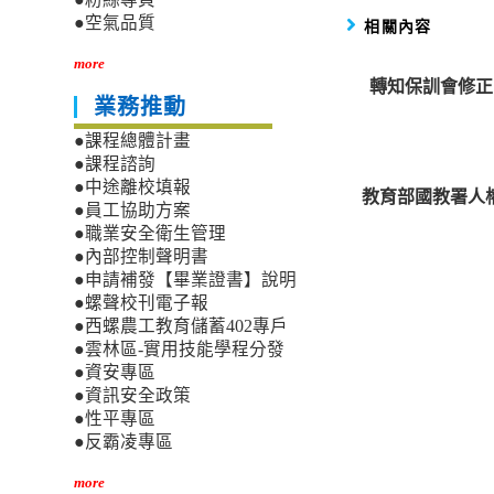
●空氣品質
相關內容
more
轉知保訓會修正
業務推動
●課程總體計畫
●課程諮詢
●中途離校填報
教育部國教署人
●員工協助方案
●職業安全衛生管理
●內部控制聲明書
●申請補發【畢業證書】說明
●螺聲校刊電子報
●西螺農工教育儲蓄402專戶
●雲林區-實用技能學程分發
●資安專區
●資訊安全政策
●性平專區
●反霸凌專區
more