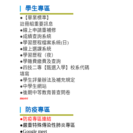
學生專區
●【畢業標準】
註冊組重要訊息
●線上申請重補修
●成績查詢系統
●學習歷程檔案系統(日)
●線上選課系統
●學習歷程（夜）
●學雜費繳費及查詢
●四技二專【甄選入學】校系代碼
填寫
●學生評量辦法及補充規定
●中學生網站
●後期中等教育普查問卷
more
防疫專區
●防疫專區連結
●嚴重特殊傳染性肺炎專區
●Google meet