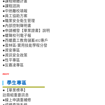
●課程總體計畫
●課程諮詢
●中途離校填報
●員工協助方案
●職業安全衛生管理
●內部控制聲明書
●申請補發【畢業證書】說明
●螺聲校刊電子報
●西螺農工教育儲蓄402專戶
●雲林區-實用技能學程分發
●資安專區
●資訊安全政策
●性平專區
●反霸凌專區
more
學生專區
●【畢業標準】
註冊組重要訊息
●線上申請重補修
●成績查詢系統