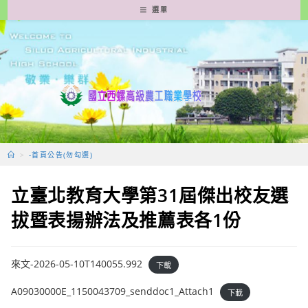
跳
選單
轉
至
主
要
內
容
>
-首頁公告(勿勾選)
立臺北教育大學第31屆傑出校友選
拔暨表揚辦法及推薦表各1份
來文-2026-05-10T140055.992
下載
A09030000E_1150043709_senddoc1_Attach1
下載