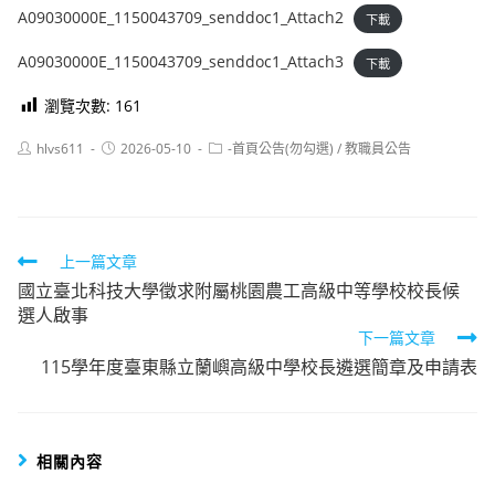
A09030000E_1150043709_senddoc1_Attach2
下載
A09030000E_1150043709_senddoc1_Attach3
下載
瀏覽次數:
161
Post
Post
Post
hlvs611
2026-05-10
-首頁公告(勿勾選)
/
教職員公告
author:
published:
category:
Read
上一篇文章
國立臺北科技大學徵求附屬桃園農工高級中等學校校長候
more
選人啟事
articles
下一篇文章
115學年度臺東縣立蘭嶼高級中學校長遴選簡章及申請表
相關內容