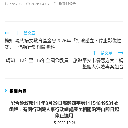
Post
Post
Post
hlvs203
2026-04-07
教職員公告
author:
published:
category:
Read
上一篇文章
轉知-現代婦女教育基金會2026年「打破孤立，停止影像性
more
暴力」倡議行動相關資料
articles
下一篇文章
轉知-112年至115年全國公教員工旅遊平安卡優惠方案，調
整個人保險專案組合
相關內容
配合銓敘部111年8月29日部銓四字第11154849531號
函釋，有關行政院人事行政總處歷次相關函釋自即日起
停止適用
2022-10-06