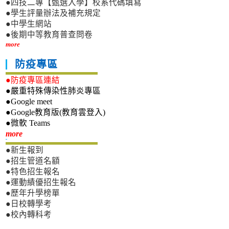
●四技二專【甄選入學】校系代碼填寫
●學生評量辦法及補充規定
●中學生網站
●後期中等教育普查問卷
more
防疫專區
●防疫專區連結
●嚴重特殊傳染性肺炎專區
●Google meet
●Google教育版(教育雲登入)
●微軟 Teams
新生專區
more
●新生報到
●招生管道名額
●特色招生報名
●運動績優招生報名
●歷年升學榜單
●日校轉學考
●校內轉科考