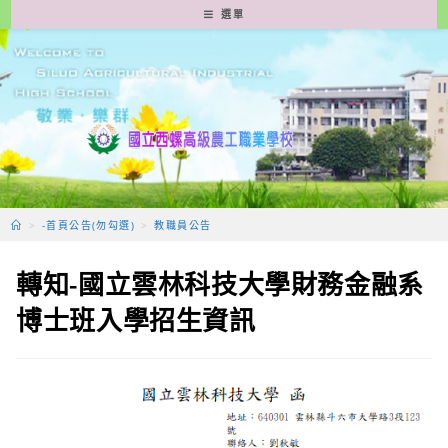
跳
選單
轉
至
主
要
內
容
>
-首頁公告(勿勾選)
>
教職員公告
轉知-國立雲林科技大學財務金融系
博士班入學招生資訊