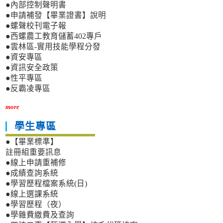
●內部控制聲明書
●申請補發【畢業證書】說明
●螺聲校刊電子報
●西螺農工教育儲蓄402專戶
●雲林區-實用技能學程分發
●資安專區
●資訊安全政策
●性平專區
●反霸凌專區
more
學生專區
●【畢業標準】
註冊組重要訊息
●線上申請重補修
●成績查詢系統
●學習歷程檔案系統(日)
●線上選課系統
●學習歷程（夜）
●學雜費繳費及查詢