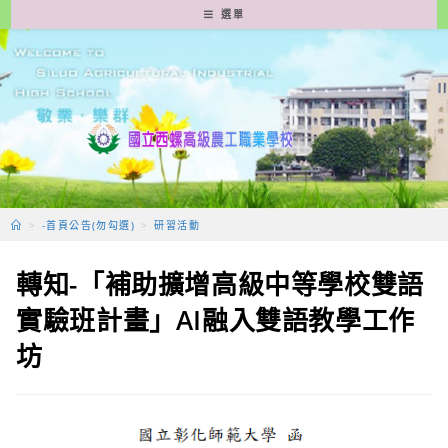
跳
選單
轉
至
主
要
內
容
>
-首頁公告(勿勾選)
>
研習活動
轉知-「補助擴增高級中等學校雙語
實驗班計畫」AI融入雙語教學工作
坊