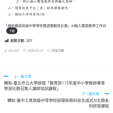
「補助擴增高級中等學校雙語實驗班計畫」AI融入雙語教學工作坊
下載
瀏覽次數:
207
Post
Post
Post
hlvs203
2026-03-31
研習活動
author:
published:
category:
Read
上一篇文章
轉知-臺北市立大學辦理「教育部115年度中小學教師專業
more
學習社群召集人講師培訓課程」
articles
下一篇文章
轉知-臺中工業高級中等學校辦理新興科技生成式AI主題系
列研習課程