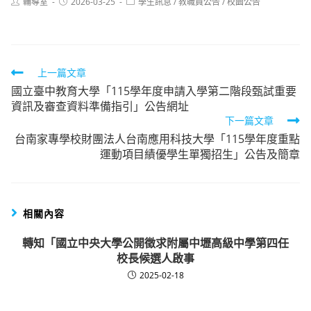
Post
Post
Post
輔導室
2026-03-25
學生訊息
/
教職員公告
/
校園公告
author:
published:
category:
Read
上一篇文章
國立臺中教育大學「115學年度申請入學第二階段甄試重要
more
資訊及審查資料準備指引」公告網址
articles
下一篇文章
台南家專學校財團法人台南應用科技大學「115學年度重點
運動項目績優學生單獨招生」公告及簡章
相關內容
轉知「國立中央大學公開徵求附屬中壢高級中學第四任
校長候選人啟事
2025-02-18