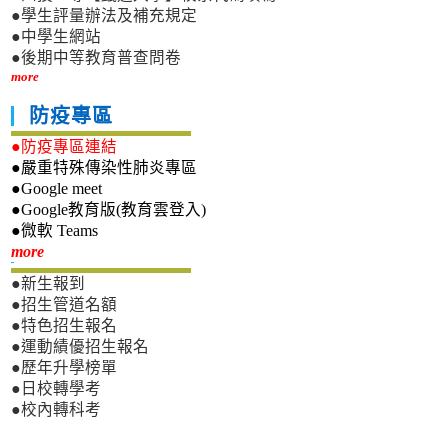
●學生評量辦法及補充規定
●中學生網站
●後期中等教育普查問卷
more
防疫專區
●防疫專區連結
●嚴重特殊傳染性肺炎專區
●Google meet
●Google教育版(教育雲登入)
●微軟 Teams
新生專區
more
●新生報到
●招生管道名額
●特色招生報名
●運動績優招生報名
●歷年升學榜單
●日校轉學考
●校內轉科考