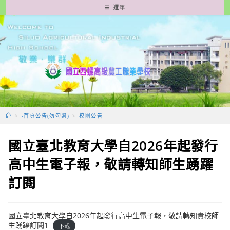
跳
選單
轉
至
主
要
內
容
>
-首頁公告(勿勾選)
>
校園公告
國立臺北教育大學自2026年起發行
高中生電子報，敬請轉知師生踴躍
訂閱
國立臺北教育大學自2026年起發行高中生電子報，敬請轉知貴校師
生踴躍訂閱1
下載