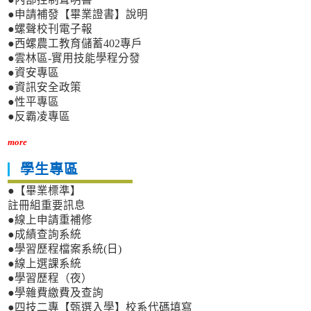
●申請補發【畢業證書】說明
●螺聲校刊電子報
●西螺農工教育儲蓄402專戶
●雲林區-實用技能學程分發
●資安專區
●資訊安全政策
●性平專區
●反霸凌專區
more
學生專區
●【畢業標準】
註冊組重要訊息
●線上申請重補修
●成績查詢系統
●學習歷程檔案系統(日)
●線上選課系統
●學習歷程（夜）
●學雜費繳費及查詢
●四技二專【甄選入學】校系代碼填寫