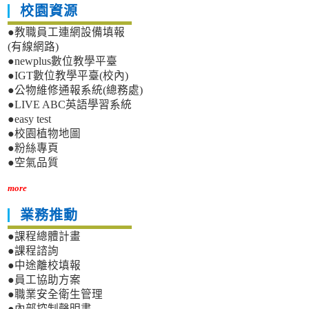
校園資源
●教職員工連網設備填報
(有線網路)
●newplus數位教學平臺
●IGT數位教學平臺(校內)
●公物維修通報系統(總務處)
●LIVE ABC英語學習系統
●easy test
●校園植物地圖
●粉絲專頁
●空氣品質
more
業務推動
●課程總體計畫
●課程諮詢
●中途離校填報
●員工協助方案
●職業安全衛生管理
●內部控制聲明書