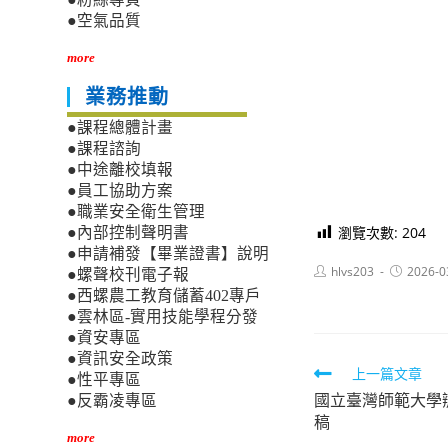
●空氣品質
more
業務推動
●課程總體計畫
●課程諮詢
●中途離校填報
●員工協助方案
●職業安全衛生管理
瀏覽次數:
204
●內部控制聲明書
●申請補發【畢業證書】說明
Post
Post
hlvs203
2026-0
●螺聲校刊電子報
author:
published:
●西螺農工教育儲蓄402專戶
●雲林區-實用技能學程分發
●資安專區
●資訊安全政策
Read
上一篇文章
●性平專區
國立臺灣師範大學
more
●反霸凌專區
稿
articles
more