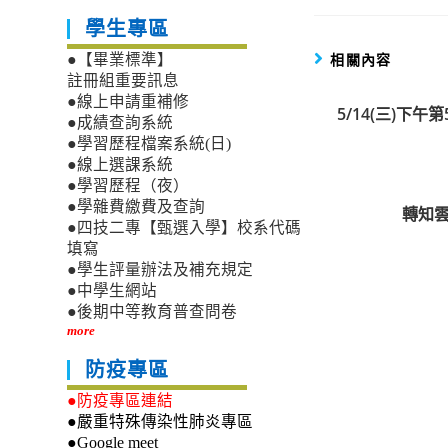
學生專區
相關內容
●【畢業標準】
註冊組重要訊息
●線上申請重補修
5/14(三)下
●成績查詢系統
●學習歷程檔案系統(日)
●線上選課系統
●學習歷程（夜）
●學雜費繳費及查詢
轉知
●四技二專【甄選入學】校系代碼
填寫
●學生評量辦法及補充規定
●中學生網站
●後期中等教育普查問卷
more
防疫專區
●防疫專區連結
●嚴重特殊傳染性肺炎專區
●Google meet