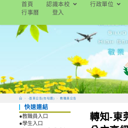
跳
首頁
認識本校
行政單位
轉
行事曆
登入
至
主
要
內
容
>
-首頁公告(勿勾選)
>
教職員公告
快速連結
轉知-東
●教職員入口
●學生入口