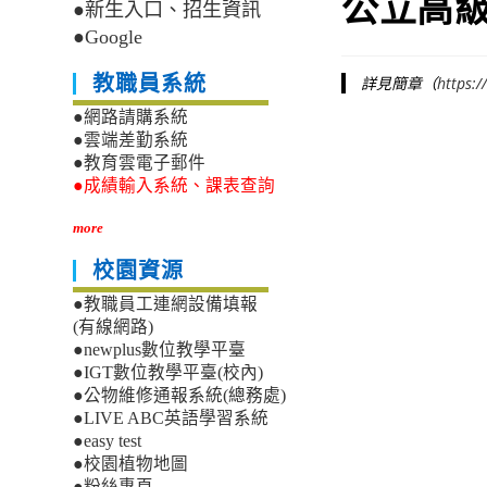
公立高
●新生入口、招生資訊
●Google
教職員系統
詳見簡章（
https:/
●網路請購系統
●雲端差勤系統
●教育雲電子郵件
●成績輸入系統、課表查詢
more
校園資源
●教職員工連網設備填報
(有線網路)
●newplus數位教學平臺
●IGT數位教學平臺(校內)
●公物維修通報系統(總務處)
●LIVE ABC英語學習系統
●easy test
●校園植物地圖
●粉絲專頁