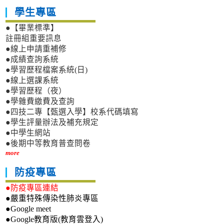
學生專區
●【畢業標準】
註冊組重要訊息
●線上申請重補修
●成績查詢系統
●學習歷程檔案系統(日)
●線上選課系統
●學習歷程（夜）
●學雜費繳費及查詢
●四技二專【甄選入學】校系代碼填寫
●學生評量辦法及補充規定
●中學生網站
●後期中等教育普查問卷
more
防疫專區
●防疫專區連結
●嚴重特殊傳染性肺炎專區
●Google meet
●Google教育版(教育雲登入)