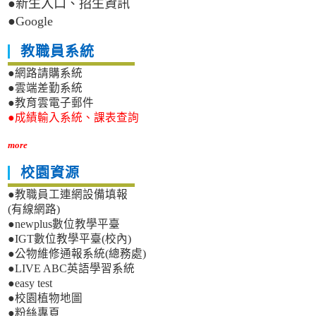
●新生入口、招生資訊
●Google
教職員系統
●網路請購系統
●雲端差勤系統
●教育雲電子郵件
●成績輸入系統、課表查詢
more
校園資源
●教職員工連網設備填報
(有線網路)
●newplus數位教學平臺
●IGT數位教學平臺(校內)
●公物維修通報系統(總務處)
●LIVE ABC英語學習系統
●easy test
●校園植物地圖
●粉絲專頁