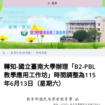
跳
選單
轉
至
主
要
內
容
>
-首頁公告(勿勾選)
>
研習活動
轉知-國立臺南大學辦理「B2-PBL
教學應用工作坊」時間調整為115
年6月13日（星期六）