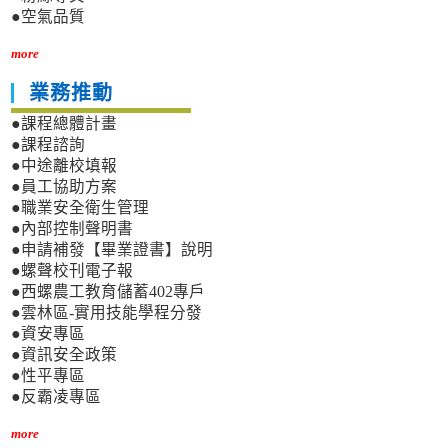
●空氣品質
more
業務推動
●課程總體計畫
●課程諮詢
●中途離校填報
●員工協助方案
●職業安全衛生管理
●內部控制聲明書
●申請補發【畢業證書】說明
●螺聲校刊電子報
●西螺農工教育儲蓄402專戶
●雲林區-實用技能學程分發
●資安專區
●資訊安全政策
●性平專區
●反霸凌專區
more