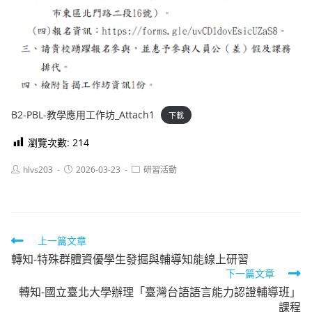
B2-PBL-教學應用工作坊_Attach1
下載
瀏覽次數:
214
Post
Post
Post
hlvs203
2026-03-23
研習活動
author:
published:
category:
Read
上一篇文章
轉知-特殊群體資優學生發掘與輔導知能線上研習
more
下一篇文章
articles
轉知-國立臺北大學辦理「臺灣台語語言能力認證輔導班」
課程