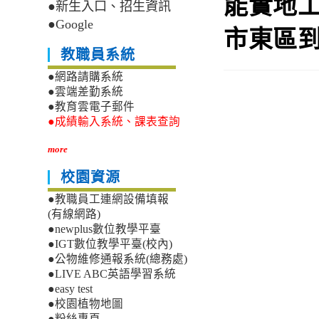
能實地
●新生入口、招生資訊
●Google
市東區
教職員系統
●網路請購系統
●雲端差勤系統
●教育雲電子郵件
●成績輸入系統、課表查詢
more
校園資源
●教職員工連網設備填報
(有線網路)
●newplus數位教學平臺
●IGT數位教學平臺(校內)
●公物維修通報系統(總務處)
●LIVE ABC英語學習系統
●easy test
●校園植物地圖
●粉絲專頁