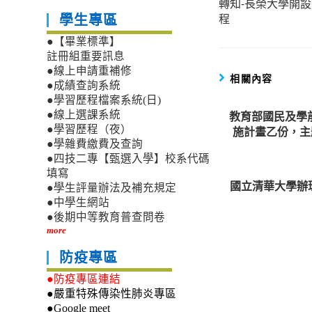
轉知-長榮大學開設
more
程
學生專區
articles
●【畢業標準】
註冊組重要訊息
●線上申請重補修
相關內容
●成績查詢系統
●學習歷程檔案系統(日)
教育部國民及學
●線上選課系統
●學習歷程（夜）
施計畫乙份，主
●學雜費繳費及查詢
●四技二專【甄選入學】校系代碼
填寫
國立清華大學辦
●學生評量辦法及補充規定
●中學生網站
●後期中等教育普查問卷
more
防疫專區
●防疫專區連結
●嚴重特殊傳染性肺炎專區
●Google meet