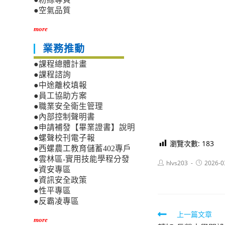
●空氣品質
more
業務推動
●課程總體計畫
●課程諮詢
●中途離校填報
●員工協助方案
●職業安全衛生管理
●內部控制聲明書
●申請補發【畢業證書】說明
●螺聲校刊電子報
瀏覽次數:
183
●西螺農工教育儲蓄402專戶
●雲林區-實用技能學程分發
Post
Post
hlvs203
2026-0
●資安專區
author:
published:
●資訊安全政策
●性平專區
●反霸凌專區
Read
上一篇文章
more