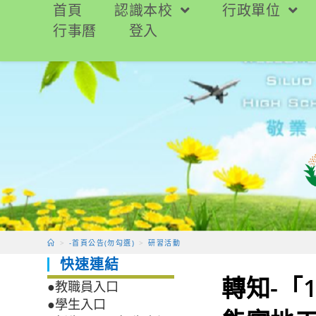
跳
首頁
認識本校
行政單位
轉
行事曆
登入
至
主
要
內
容
>
-首頁公告(勿勾選)
>
研習活動
快速連結
轉知-「
●教職員入口
●學生入口