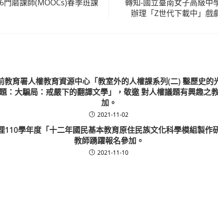
6門磨課師(MOOCs)春季班課
轉知-國立臺南女子高級中
辦理「Z世代下載中」戲
前教育署人權教育資源中心「教室外的人權課系列(二) 鑿歷史的
題：大騙局：戒嚴下的翻譯文學」，敬邀 對人權議題有興趣之
加。
2021-11-02
理110學年度「十二年國民基本教育原住民族文化科學模組製作
教師踴躍報名參加。
2021-11-10