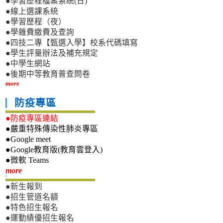
●學習歷程檔案系統(日)
●線上選課系統
●學習歷程（夜）
●學雜費繳費及查詢
●四技二專【甄選入學】校系代碼填寫
●學生評量辦法及補充規定
●中學生網站
●後期中等教育普查問卷
more
防疫專區
●防疫專區連結
●嚴重特殊傳染性肺炎專區
●Google meet
●Google教育版(教育雲登入)
●微軟 Teams
新生專區
more
●新生報到
●招生管道名額
●特色招生報名
●運動績優招生報名