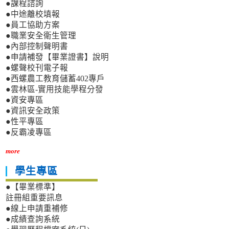
●課程諮詢
●中途離校填報
●員工協助方案
●職業安全衛生管理
●內部控制聲明書
●申請補發【畢業證書】說明
●螺聲校刊電子報
●西螺農工教育儲蓄402專戶
●雲林區-實用技能學程分發
●資安專區
●資訊安全政策
●性平專區
●反霸凌專區
more
學生專區
●【畢業標準】
註冊組重要訊息
●線上申請重補修
●成績查詢系統