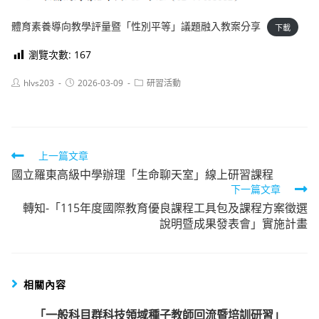
體育素養導向教學評量暨「性別平等」議題融入教案分享
下載
瀏覽次數:
167
Post
Post
Post
hlvs203
2026-03-09
研習活動
author:
published:
category:
Read
上一篇文章
國立羅東高級中學辦理「生命聊天室」線上研習課程
more
下一篇文章
articles
轉知-「115年度國際教育優良課程工具包及課程方案徵選
說明暨成果發表會」實施計畫
相關內容
「一般科目群科技領域種子教師回流暨培訓研習」