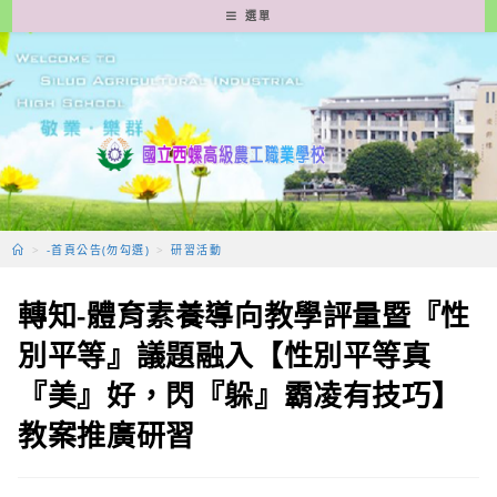
跳
選單
轉
至
主
要
內
容
>
-首頁公告(勿勾選)
>
研習活動
轉知-體育素養導向教學評量暨『性
別平等』議題融入【性別平等真
『美』好，閃『躲』霸凌有技巧】
教案推廣研習