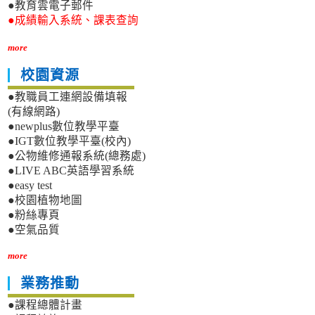
●教育雲電子郵件
●成績輸入系統、課表查詢
more
校園資源
●教職員工連網設備填報
(有線網路)
●newplus數位教學平臺
●IGT數位教學平臺(校內)
●公物維修通報系統(總務處)
●LIVE ABC英語學習系統
●easy test
●校園植物地圖
●粉絲專頁
●空氣品質
more
業務推動
●課程總體計畫