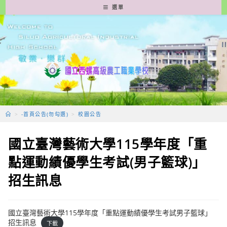
跳
選單
轉
至
主
要
內
容
>
-首頁公告(勿勾選)
>
校園公告
國立臺灣藝術大學115學年度「重
點運動績優學生考試(男子籃球)」
招生訊息
國立臺灣藝術大學115學年度「重點運動績優學生考試男子籃球」
招生訊息
下載