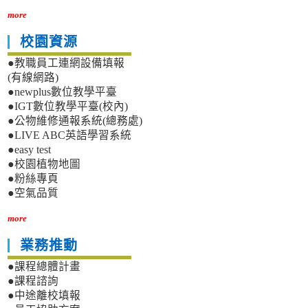
more
校園資源
●教職員工連網設備填報
(有線網路)
●newplus數位教學平臺
●IGT數位教學平臺(校內)
●公物維修通報系統(總務處)
●LIVE ABC英語學習系統
●easy test
●校園植物地圖
●粉絲專頁
●空氣品質
more
業務推動
●課程總體計畫
●課程諮詢
●中途離校填報