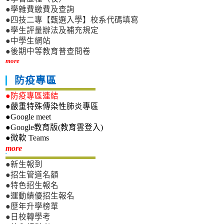
●學雜費繳費及查詢
●四技二專【甄選入學】校系代碼填寫
●學生評量辦法及補充規定
●中學生網站
●後期中等教育普查問卷
more
防疫專區
●防疫專區連結
●嚴重特殊傳染性肺炎專區
●Google meet
●Google教育版(教育雲登入)
●微軟 Teams
新生專區
more
●新生報到
●招生管道名額
●特色招生報名
●運動績優招生報名
●歷年升學榜單
●日校轉學考