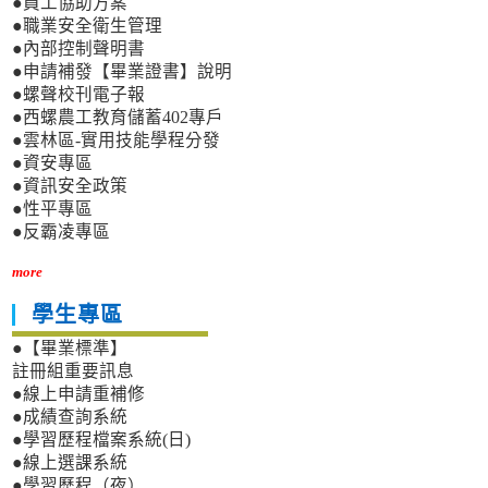
●員工協助方案
●職業安全衛生管理
●內部控制聲明書
●申請補發【畢業證書】說明
●螺聲校刊電子報
●西螺農工教育儲蓄402專戶
●雲林區-實用技能學程分發
●資安專區
●資訊安全政策
●性平專區
●反霸凌專區
more
學生專區
●【畢業標準】
註冊組重要訊息
●線上申請重補修
●成績查詢系統
●學習歷程檔案系統(日)
●線上選課系統
●學習歷程（夜）