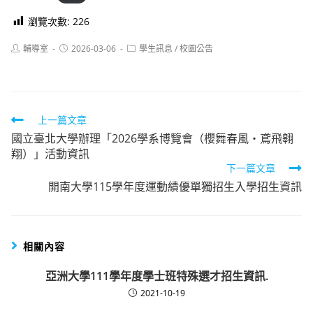
瀏覽次數:
226
Post
Post
Post
輔導室
2026-03-06
學生訊息
/
校園公告
author:
published:
category:
Read
上一篇文章
國立臺北大學辦理「2026學系博覽會（櫻舞春風・鳶飛翱
more
翔）」活動資訊
articles
下一篇文章
開南大學115學年度運動績優單獨招生入學招生資訊
相關內容
亞洲大學111學年度學士班特殊選才招生資訊.
2021-10-19