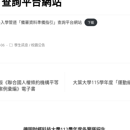
」查詢平台網站
專各入學管道「備審資料準備指引」查詢平台網站
下載
Post
-06
學生訊息
/
校園公告
category:
版《聯合國人權條約機構平等
大葉大學115學年度「運動
案例彙編》電子書
德明財經科技大學112學年度各管道招生.