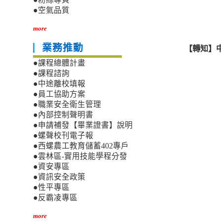
●空氣品質
more
業務推動
【轉知】
●課程總體計畫
●課程諮詢
●中途離校填報
●員工協助方案
●職業安全衛生管理
●內部控制聲明書
●申請補發【畢業證書】說明
●螺聲校刊電子報
●西螺農工教育儲蓄402專戶
●雲林區-實用技能學程分發
●資安專區
●資訊安全政策
●性平專區
●反霸凌專區
more