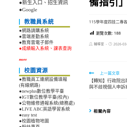
備指引
●新生入口、招生資訊
●Google
教職員系統
115學年度四技二
●網路請購系統
瀏覽次數:
188
●雲端差勤系統
●教育雲電子郵件
Post
Post
輔導室
2026-03
author:
published:
●成績輸入系統、課表查詢
more
校園資源
Read
上一篇文章
●教職員工連網設備填報
【轉知】行政院出
more
(有線網路)
與不歧視個人申訴
articles
●newplus數位教學平臺
●IGT數位教學平臺(校內)
●公物維修通報系統(總務處)
●LIVE ABC英語學習系統
相關內容
●easy test
●校園植物地圖
●粉絲專頁