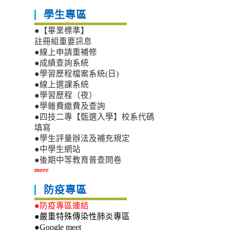
學生專區
●【畢業標準】
註冊組重要訊息
●線上申請重補修
●成績查詢系統
●學習歷程檔案系統(日)
●線上選課系統
●學習歷程（夜）
●學雜費繳費及查詢
●四技二專【甄選入學】校系代碼
填寫
●學生評量辦法及補充規定
●中學生網站
●後期中等教育普查問卷
more
防疫專區
●防疫專區連結
●嚴重特殊傳染性肺炎專區
●Google meet