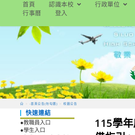
跳
首頁
認識本校
行政單位
轉
行事曆
登入
至
主
要
內
容
>
-首頁公告(勿勾選)
>
校園公告
快速連結
115學
●教職員入口
●學生入口