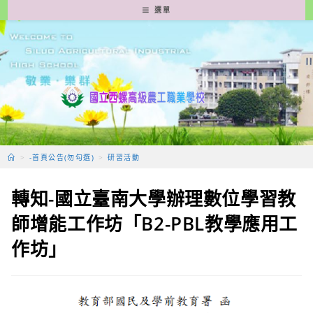
跳
選單
轉
至
主
要
內
容
>
-首頁公告(勿勾選)
>
研習活動
轉知-國立臺南大學辦理數位學習教
師增能工作坊「B2-PBL教學應用工
作坊」