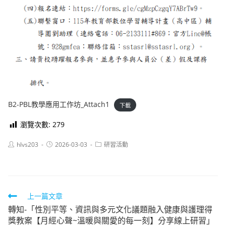
B2-PBL教學應用工作坊_Attach1
下載
瀏覽次數:
279
Post
Post
Post
hlvs203
2026-03-03
研習活動
author:
published:
category:
Read
上一篇文章
轉知-「性別平等、資訊與多元文化議題融入健康與護理得
more
獎教案【月經心聲~溫暖與關愛的每一刻】分享線上研習」
articles