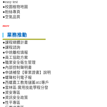
●easy test
●校園植物地圖
●粉絲專頁
●空氣品質
more
業務推動
●課程總體計畫
●課程諮詢
●中途離校填報
●員工協助方案
●職業安全衛生管理
●內部控制聲明書
●申請補發【畢業證書】說明
●螺聲校刊電子報
●西螺農工教育儲蓄402專戶
●雲林區-實用技能學程分發
●資安專區
●資訊安全政策
●性平專區