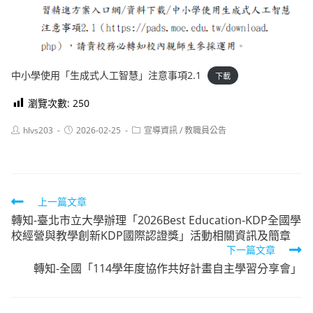
中小學使用「生成式人工智慧」注意事項2.1
下載
瀏覽次數:
250
Post
Post
Post
hlvs203
2026-02-25
宣導資訊
/
教職員公告
author:
published:
category:
Read
上一篇文章
轉知-臺北市立大學辦理「2026Best Education-KDP全國學
more
校經營與教學創新KDP國際認證獎」活動相關資訊及簡章
articles
下一篇文章
轉知-全國「114學年度協作共好計畫自主學習分享會」