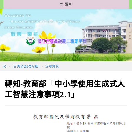
跳
選單
轉
至
主
要
內
容
>
-首頁公告(勿勾選)
>
宣導資訊
轉知-教育部「中小學使用生成式人
工智慧注意事項2.1」