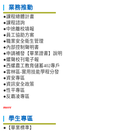
業務推動
●課程總體計畫
●課程諮詢
●中途離校填報
●員工協助方案
●職業安全衛生管理
●內部控制聲明書
●申請補發【畢業證書】說明
●螺聲校刊電子報
●西螺農工教育儲蓄402專戶
●雲林區-實用技能學程分發
●資安專區
●資訊安全政策
●性平專區
●反霸凌專區
more
學生專區
●【畢業標準】