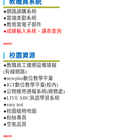
教職員系統
●網路請購系統
●雲端差勤系統
●教育雲電子郵件
●成績輸入系統、課表查詢
more
校園資源
●教職員工連網設備填報
(有線網路)
●newplus數位教學平臺
●IGT數位教學平臺(校內)
●公物維修通報系統(總務處)
●LIVE ABC英語學習系統
●easy test
●校園植物地圖
●粉絲專頁
●空氣品質
more