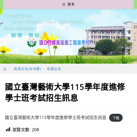
跳
選單
轉
至
主
要
內
容
>
-首頁公告(勿勾選)
>
校園公告
國立臺灣藝術大學115學年度進修
學士班考試招生訊息
國立臺灣藝術大學115學年度進修學士班考試招生訊息
下載
瀏覽次數:
208