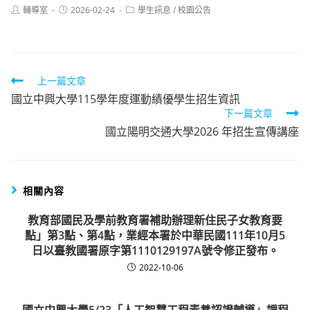
Post
Post
Post
輔導室
2026-02-24
學生訊息
/
校園公告
author:
published:
category:
Read
上一篇文章
國立中興大學115學年度運動績優學生招生資訊
more
下一篇文章
articles
國立陽明交通大學2026 年招生宣傳講座
相關內容
教育部國民及學前教育署補助辦理新住民子女教育要
點」第3點、第4點，業經本署於中華民國111年10月5
日以臺教國署原字第1110129197A號令修正發布。
2022-10-06