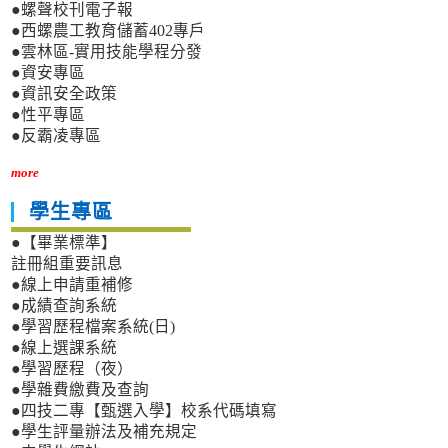
●螺聲校刊電子報
●西螺農工教育儲蓄402專戶
●雲林區-實用技能學程分發
●資安專區
●資訊安全政策
●性平專區
●反霸凌專區
more
學生專區
●【畢業標準】
註冊組重要訊息
●線上申請重補修
●成績查詢系統
●學習歷程檔案系統(日)
●線上選課系統
●學習歷程（夜）
●學雜費繳費及查詢
●四技二專【甄選入學】校系代碼填寫
●學生評量辦法及補充規定