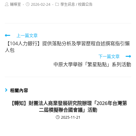
Post
Post
Post
輔導室
2026-02-24
學生訊息
/
校園公告
author:
published:
category:
Read
上一篇文章
【104人力銀行】提供落點分析及學習歷程自述撰寫指引懶
more
人包
articles
下一篇文章
中原大學舉辦「繁星點點」系列活動
相關內容
【轉知】財團法人商業發展研究院辦理「2026年台灣第
二屆模擬聯合國會議」活動
2025-11-21