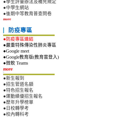
●學生評量辦法及補充規定
●中學生網站
●後期中等教育普查問卷
more
防疫專區
●防疫專區連結
●嚴重特殊傳染性肺炎專區
●Google meet
●Google教育版(教育雲登入)
●微軟 Teams
新生專區
more
●新生報到
●招生管道名額
●特色招生報名
●運動績優招生報名
●歷年升學榜單
●日校轉學考
●校內轉科考