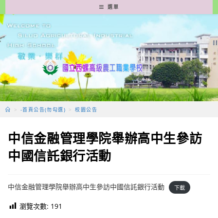
跳
選單
轉
至
主
要
內
容
>
-首頁公告(勿勾選)
>
校園公告
中信金融管理學院舉辦高中生參訪
中國信託銀行活動
中信金融管理學院舉辦高中生參訪中國信託銀行活動
下載
瀏覽次數:
191