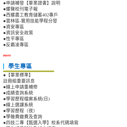
●申請補發【畢業證書】說明
●螺聲校刊電子報
●西螺農工教育儲蓄402專戶
●雲林區-實用技能學程分發
●資安專區
●資訊安全政策
●性平專區
●反霸凌專區
more
學生專區
●【畢業標準】
註冊組重要訊息
●線上申請重補修
●成績查詢系統
●學習歷程檔案系統(日)
●線上選課系統
●學習歷程（夜）
●學雜費繳費及查詢
●四技二專【甄選入學】校系代碼填寫