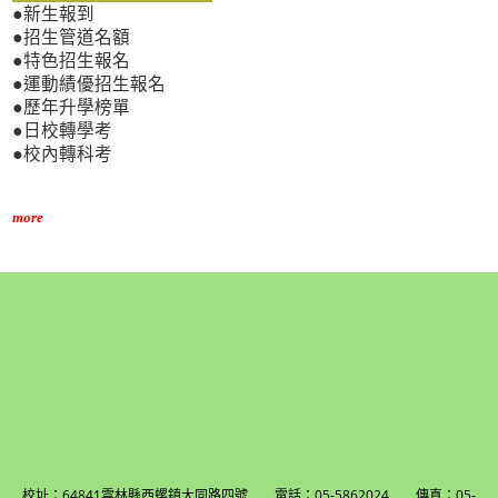
●新生報到
●招生管道名額
●特色招生報名
●運動績優招生報名
●歷年升學榜單
●日校轉學考
●校內轉科考
more
校址：64841雲林縣西螺鎮大同路四號 電話：05-5862024 傳真：05-