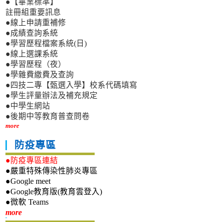
●【畢業標準】
註冊組重要訊息
●線上申請重補修
●成績查詢系統
●學習歷程檔案系統(日)
●線上選課系統
●學習歷程（夜）
●學雜費繳費及查詢
●四技二專【甄選入學】校系代碼填寫
●學生評量辦法及補充規定
●中學生網站
●後期中等教育普查問卷
more
防疫專區
●防疫專區連結
●嚴重特殊傳染性肺炎專區
●Google meet
●Google教育版(教育雲登入)
●微軟 Teams
新生專區
more