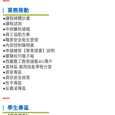
more
業務推動
●課程總體計畫
●課程諮詢
●中途離校填報
●員工協助方案
●職業安全衛生管理
●內部控制聲明書
●申請補發【畢業證書】說明
●螺聲校刊電子報
●西螺農工教育儲蓄402專戶
●雲林區-實用技能學程分發
●資安專區
●資訊安全政策
●性平專區
●反霸凌專區
more
學生專區