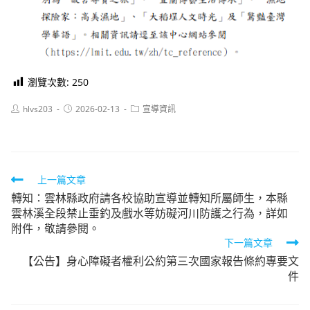
瀏覽次數:
250
Post
Post
Post
hlvs203
2026-02-13
宣導資訊
author:
published:
category:
Read
上一篇文章
轉知：雲林縣政府請各校協助宣導並轉知所屬師生，本縣
more
雲林溪全段禁止垂釣及戲水等妨礙河川防護之行為，詳如
articles
附件，敬請參閱。
下一篇文章
【公告】身心障礙者權利公約第三次國家報告條約專要文
件