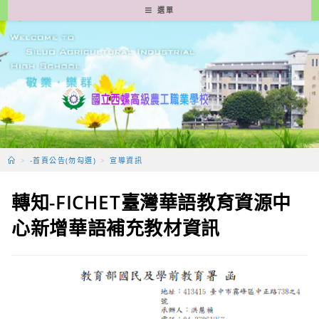
跳
選單
轉
至
主
要
內
容
>
-首頁公告(勿勾選)
>
宣導資訊
轉知-FICHET臺灣華語教育資源中
心新增華語補充教材資訊