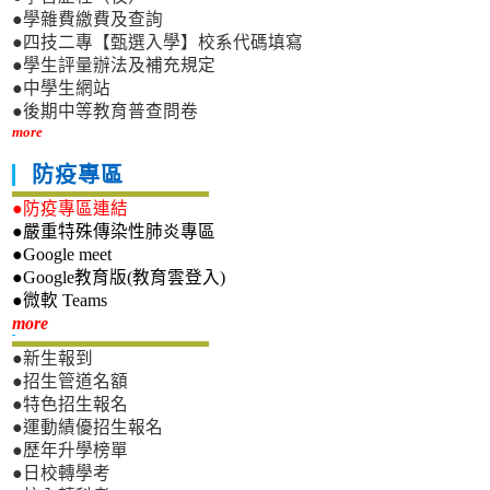
●學雜費繳費及查詢
●四技二專【甄選入學】校系代碼填寫
●學生評量辦法及補充規定
●中學生網站
●後期中等教育普查問卷
more
防疫專區
●防疫專區連結
●嚴重特殊傳染性肺炎專區
●Google meet
●Google教育版(教育雲登入)
●微軟 Teams
新生專區
more
●新生報到
●招生管道名額
●特色招生報名
●運動績優招生報名
●歷年升學榜單
●日校轉學考