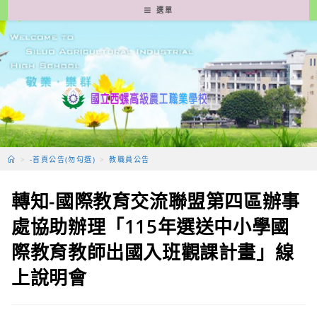
跳
選單
轉
至
主
要
內
容
>
-首頁公告(勿勾選)
>
教職員公告
轉知-國際教育交流聯盟第四區辦事
處協助辦理「115年選送中小學國
際教育教師出國入班觀課計畫」線
上說明會