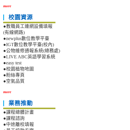
more
校園資源
●教職員工連網設備填報
(有線網路)
●newplus數位教學平臺
●IGT數位教學平臺(校內)
●公物維修通報系統(總務處)
●LIVE ABC英語學習系統
●easy test
●校園植物地圖
●粉絲專頁
●空氣品質
more
業務推動
●課程總體計畫
●課程諮詢
●中途離校填報