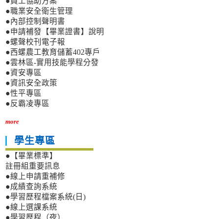
●員工協助方案
●職業安全衛生管理
●內部控制聲明書
●申請補發【畢業證書】說明
●螺聲校刊電子報
●西螺農工教育儲蓄402專戶
●雲林區-實用技能學程分發
●資安專區
●資訊安全政策
●性平專區
●反霸凌專區
more
學生專區
●【畢業標準】
註冊組重要訊息
●線上申請重補修
●成績查詢系統
●學習歷程檔案系統(日)
●線上選課系統
●學習歷程（夜）