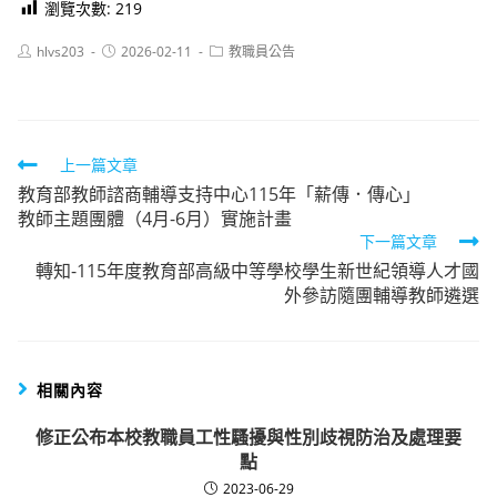
瀏覽次數:
219
Post
Post
Post
hlvs203
2026-02-11
教職員公告
author:
published:
category:
Read
上一篇文章
教育部教師諮商輔導支持中心115年「薪傳．傳心」
more
教師主題團體（4月-6月）實施計畫
articles
下一篇文章
轉知-115年度教育部高級中等學校學生新世紀領導人才國
外參訪隨團輔導教師遴選
相關內容
修正公布本校教職員工性騷擾與性別歧視防治及處理要
點
2023-06-29