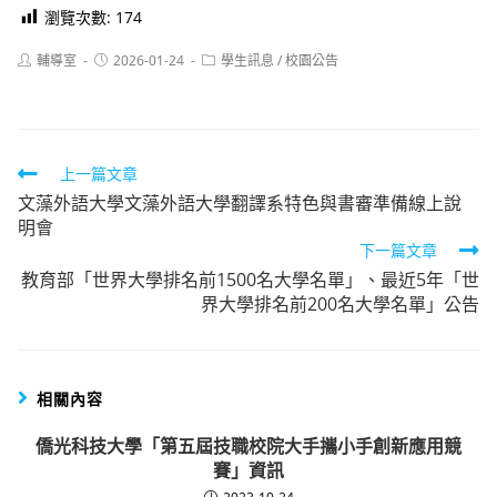
瀏覽次數:
174
Post
Post
Post
輔導室
2026-01-24
學生訊息
/
校園公告
author:
published:
category:
Read
上一篇文章
文藻外語大學文藻外語大學翻譯系特色與書審準備線上說
more
明會
articles
下一篇文章
教育部「世界大學排名前1500名大學名單」、最近5年「世
界大學排名前200名大學名單」公告
相關內容
僑光科技大學「第五屆技職校院大手攜小手創新應用競
賽」資訊