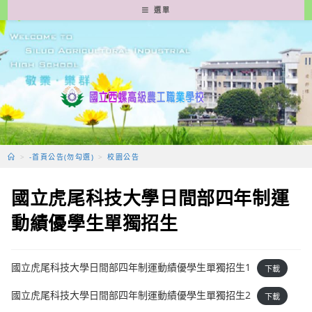
跳
選單
轉
至
主
要
內
容
>
-首頁公告(勿勾選)
>
校園公告
國立虎尾科技大學日間部四年制運
動績優學生單獨招生
國立虎尾科技大學日間部四年制運動績優學生單獨招生1
下載
國立虎尾科技大學日間部四年制運動績優學生單獨招生2
下載