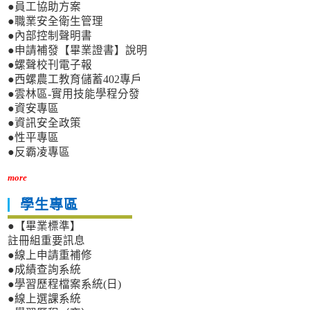
●員工協助方案
●職業安全衛生管理
●內部控制聲明書
●申請補發【畢業證書】說明
●螺聲校刊電子報
●西螺農工教育儲蓄402專戶
●雲林區-實用技能學程分發
●資安專區
●資訊安全政策
●性平專區
●反霸凌專區
more
學生專區
●【畢業標準】
註冊組重要訊息
●線上申請重補修
●成績查詢系統
●學習歷程檔案系統(日)
●線上選課系統