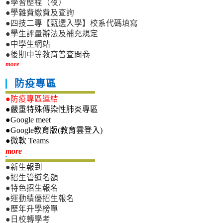
●學習歷程（夜）
●學雜費繳費及查詢
●四技二專【甄選入學】校系代碼填寫
●學生評量辦法及補充規定
●中學生網站
●後期中等教育普查問卷
more
防疫專區
●防疫專區連結
●嚴重特殊傳染性肺炎專區
●Google meet
●Google教育版(教育雲登入)
●微軟 Teams
新生專區
more
●新生報到
●招生管道名額
●特色招生報名
●運動績優招生報名
●歷年升學榜單
●日校轉學考