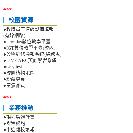
more
校園資源
●教職員工連網設備填報
(有線網路)
●newplus數位教學平臺
●IGT數位教學平臺(校內)
●公物維修通報系統(總務處)
●LIVE ABC英語學習系統
●easy test
●校園植物地圖
●粉絲專頁
●空氣品質
more
業務推動
●課程總體計畫
●課程諮詢
●中途離校填報