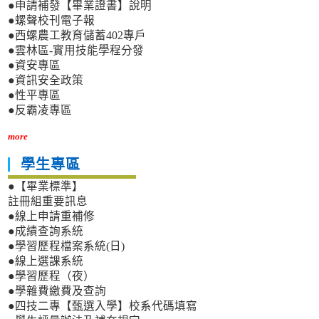
●申請補發【畢業證書】說明
●螺聲校刊電子報
●西螺農工教育儲蓄402專戶
●雲林區-實用技能學程分發
●資安專區
●資訊安全政策
●性平專區
●反霸凌專區
more
學生專區
●【畢業標準】
註冊組重要訊息
●線上申請重補修
●成績查詢系統
●學習歷程檔案系統(日)
●線上選課系統
●學習歷程（夜）
●學雜費繳費及查詢
●四技二專【甄選入學】校系代碼填寫