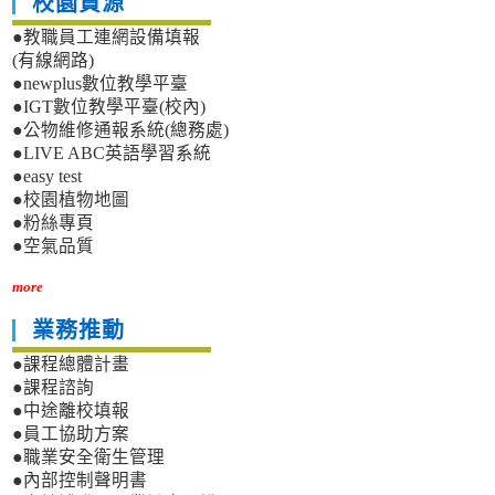
校園資源
●教職員工連網設備填報
(有線網路)
●newplus數位教學平臺
●IGT數位教學平臺(校內)
●公物維修通報系統(總務處)
●LIVE ABC英語學習系統
●easy test
●校園植物地圖
●粉絲專頁
●空氣品質
more
業務推動
●課程總體計畫
●課程諮詢
●中途離校填報
●員工協助方案
●職業安全衛生管理
●內部控制聲明書