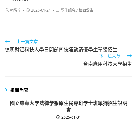
Post
Post
Post
輔導室
2026-01-24
學生訊息
/
校園公告
author:
published:
category:
Read
上一篇文章
德明財經科技大學日間部四技運動績優學生單獨招生
more
下一篇文章
articles
台南應用科技大學招生
相關內容
國立東華大學法律學系原住民專班學士班單獨招生說明
會
2026-01-31