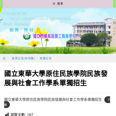
跳
選單
轉
至
主
要
內
容
>
-首頁公告(勿勾選)
>
校園公告
國立東華大學原住民族學院民族發
展與社會工作學系單獨招生
國立東華大學原住民族學院民族發展與社會工作學系單獨招生
下
載
瀏覽次數:
187