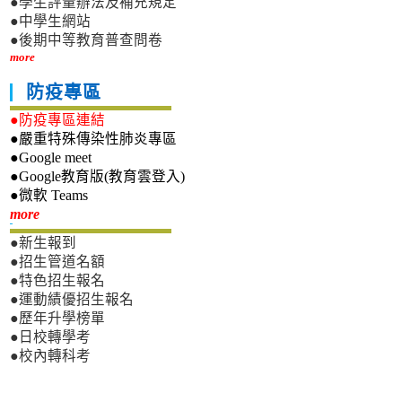
●學生評量辦法及補充規定
●中學生網站
●後期中等教育普查問卷
more
防疫專區
●防疫專區連結
●嚴重特殊傳染性肺炎專區
●Google meet
●Google教育版(教育雲登入)
●微軟 Teams
新生專區
more
●新生報到
●招生管道名額
●特色招生報名
●運動績優招生報名
●歷年升學榜單
●日校轉學考
●校內轉科考