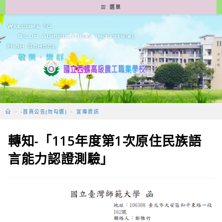
跳
選單
轉
至
主
要
內
容
>
-首頁公告(勿勾選)
>
宣導資訊
轉知-「115年度第1次原住民族語
言能力認證測驗」