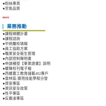
●粉絲專頁
●空氣品質
more
業務推動
●課程總體計畫
●課程諮詢
●中途離校填報
●員工協助方案
●職業安全衛生管理
●內部控制聲明書
●申請補發【畢業證書】說明
●螺聲校刊電子報
●西螺農工教育儲蓄402專戶
●雲林區-實用技能學程分發
●資安專區
●資訊安全政策
●性平專區
●反霸凌專區