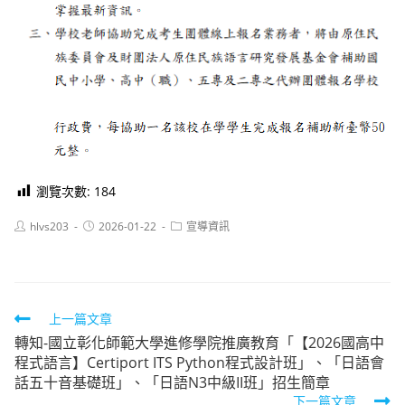
瀏覽次數:
184
Post
Post
Post
hlvs203
2026-01-22
宣導資訊
author:
published:
category:
Read
上一篇文章
轉知-國立彰化師範大學進修學院推廣教育「【2026國高中
more
程式語言】Certiport ITS Python程式設計班」、「日語會
articles
話五十音基礎班」、「日語N3中級II班」招生簡章
下一篇文章