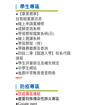
學生專區
●【畢業標準】
註冊組重要訊息
●線上申請重補修
●成績查詢系統
●學習歷程檔案系統(日)
●線上選課系統
●學習歷程（夜）
●學雜費繳費及查詢
●四技二專【甄選入學】校系代碼
填寫
●學生評量辦法及補充規定
●中學生網站
●後期中等教育普查問卷
more
防疫專區
●防疫專區連結
●嚴重特殊傳染性肺炎專區
●Google meet