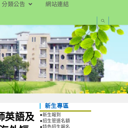
分類公告
網站連結
新生專區
師英語及
●新生報到
●招生管道名額
●特色招生報名