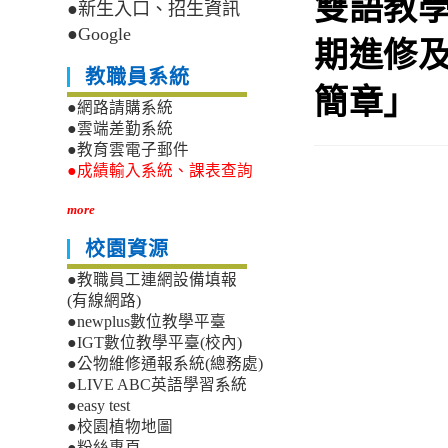
雙語教
●新生入口、招生資訊
●Google
期進修及
教職員系統
簡章」
●網路請購系統
●雲端差勤系統
●教育雲電子郵件
●成績輸入系統、課表查詢
more
校園資源
●教職員工連網設備填報
(有線網路)
●newplus數位教學平臺
●IGT數位教學平臺(校內)
●公物維修通報系統(總務處)
●LIVE ABC英語學習系統
●easy test
●校園植物地圖
●粉絲專頁