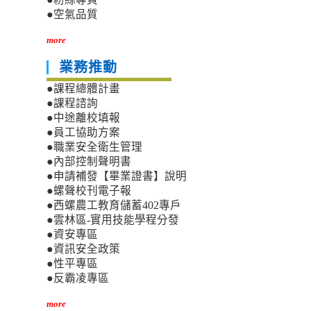
●空氣品質
more
業務推動
●課程總體計畫
●課程諮詢
●中途離校填報
●員工協助方案
●職業安全衛生管理
●內部控制聲明書
●申請補發【畢業證書】說明
●螺聲校刊電子報
●西螺農工教育儲蓄402專戶
●雲林區-實用技能學程分發
●資安專區
●資訊安全政策
●性平專區
●反霸凌專區
more