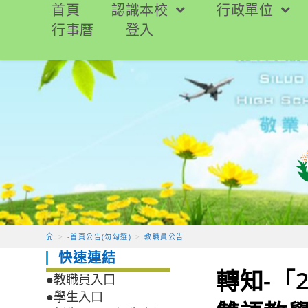
跳
首頁
認識本校
行政單位
轉
行事曆
登入
至
主
要
內
容
>
-首頁公告(勿勾選)
>
教職員公告
快速連結
轉知-「
●教職員入口
●學生入口