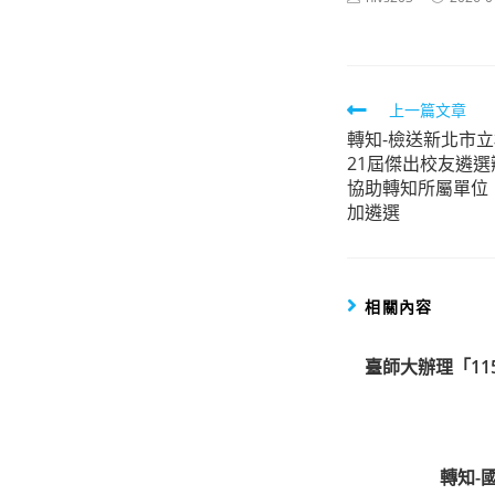
author:
published:
Read
上一篇文章
轉知-檢送新北市立
more
21屆傑出校友遴
articles
協助轉知所屬單位
加遴選
相關內容
臺師大辦理「1
轉知-