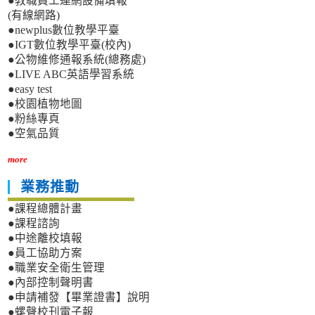
●教職員工連網設備填報
(有線網路)
●newplus數位教學平臺
●IGT數位教學平臺(校內)
●公物維修通報系統(總務處)
●LIVE ABC英語學習系統
●easy test
●校園植物地圖
●粉絲專頁
●空氣品質
more
業務推動
●課程總體計畫
●課程諮詢
●中途離校填報
●員工協助方案
●職業安全衛生管理
●內部控制聲明書
●申請補發【畢業證書】說明
●螺聲校刊電子報