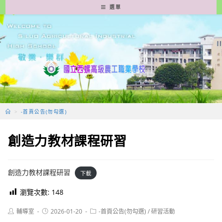
跳
選單
轉
至
主
要
內
容
>
-首頁公告(勿勾選)
創造力教材課程研習
創造力教材課程研習
下載
瀏覽次數:
148
Post
Post
Post
輔導室
2026-01-20
-首頁公告(勿勾選)
/
研習活動
author:
published:
category: