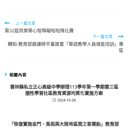
Read
上一篇文章
第32屆貝樂蒂心智障礙啦啦隊比賽
more
下一篇文章
articles
轉知-教育部磨課師平臺建置「華語教學人員增能培訓」專
區
相關內容
雲林縣私立正心高級中學辦理113學年第一學期雲三區
適性學習社區教育資源均質化實施方案
2024-10-28
「恢復實施金門、馬祖與大陸地區間之客運船」教育部