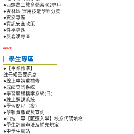
●西螺農工教育儲蓄402專戶
●雲林區-實用技能學程分發
●資安專區
●資訊安全政策
●性平專區
●反霸凌專區
more
學生專區
●【畢業標準】
註冊組重要訊息
●線上申請重補修
●成績查詢系統
●學習歷程檔案系統(日)
●線上選課系統
●學習歷程（夜）
●學雜費繳費及查詢
●四技二專【甄選入學】校系代碼填寫
●學生評量辦法及補充規定
●中學生網站