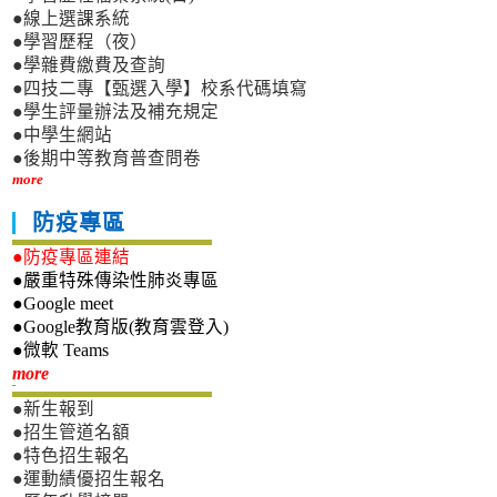
●線上選課系統
●學習歷程（夜）
●學雜費繳費及查詢
●四技二專【甄選入學】校系代碼填寫
●學生評量辦法及補充規定
●中學生網站
●後期中等教育普查問卷
more
防疫專區
●防疫專區連結
●嚴重特殊傳染性肺炎專區
●Google meet
●Google教育版(教育雲登入)
●微軟 Teams
新生專區
more
●新生報到
●招生管道名額
●特色招生報名
●運動績優招生報名