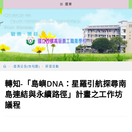
跳
選單
轉
至
主
要
內
容
>
-首頁公告(勿勾選)
>
研習活動
轉知-「島嶼DNA：星羅引航探尋南
島連結與永續路徑」計畫之工作坊
議程