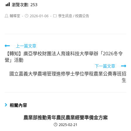
瀏覽次數:
253
Post
Post
Post
輔導室
2026-01-06
學生訊息
/
校園公告
author:
published:
category:
Read
上一篇文章
【轉知】廣亞學校財團法人育達科技大學舉辦「2026冬令
more
營」活動
articles
下一篇文章
國立嘉義大學農場管理進修學士學位學程農業公費專班招
生
相關內容
農業部推動青年農民農業經營準備金方案
2025-02-21