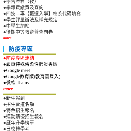
●學習歷程（夜）
●學雜費繳費及查詢
●四技二專【甄選入學】校系代碼填寫
●學生評量辦法及補充規定
●中學生網站
●後期中等教育普查問卷
more
防疫專區
●防疫專區連結
●嚴重特殊傳染性肺炎專區
●Google meet
●Google教育版(教育雲登入)
●微軟 Teams
新生專區
more
●新生報到
●招生管道名額
●特色招生報名
●運動績優招生報名
●歷年升學榜單
●日校轉學考