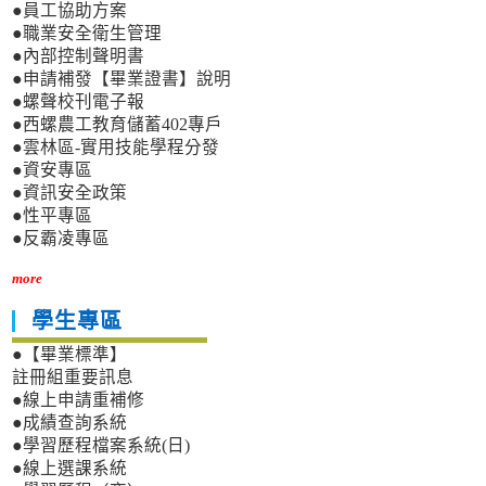
●員工協助方案
●職業安全衛生管理
●內部控制聲明書
●申請補發【畢業證書】說明
●螺聲校刊電子報
●西螺農工教育儲蓄402專戶
●雲林區-實用技能學程分發
●資安專區
●資訊安全政策
●性平專區
●反霸凌專區
more
學生專區
●【畢業標準】
註冊組重要訊息
●線上申請重補修
●成績查詢系統
●學習歷程檔案系統(日)
●線上選課系統