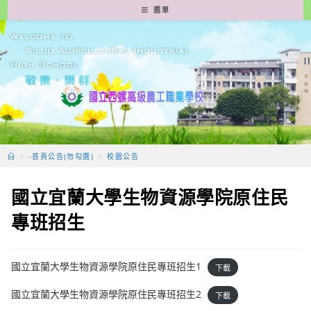
跳
選單
轉
至
主
要
內
容
>
-首頁公告(勿勾選)
>
校園公告
國立宜蘭大學生物資源學院原住民
專班招生
國立宜蘭大學生物資源學院原住民專班招生1
下載
國立宜蘭大學生物資源學院原住民專班招生2
下載