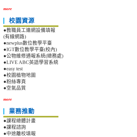
more
校園資源
●教職員工連網設備填報
(有線網路)
●newplus數位教學平臺
●IGT數位教學平臺(校內)
●公物維修通報系統(總務處)
●LIVE ABC英語學習系統
●easy test
●校園植物地圖
●粉絲專頁
●空氣品質
more
業務推動
●課程總體計畫
●課程諮詢
●中途離校填報