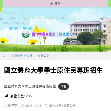
跳
選單
轉
至
主
要
內
容
>
-首頁公告(勿勾選)
>
校園公告
國立體育大學學士原住民專班招生
國立體育大學學士原住民專班招生
下載
瀏覽次數:
206
Post
Post
Post
輔導室
2025-12-26
學生訊息
/
校園公告
author:
published:
category: