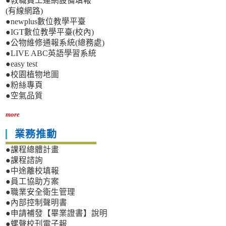
●教職員工連網設備填報
(有線網路)
●newplus數位教學平臺
●IGT數位教學平臺(校內)
●公物維修通報系統(總務處)
●LIVE ABC英語學習系統
●easy test
●校園植物地圖
●粉絲專頁
●空氣品質
more
業務推動
●課程總體計畫
●課程諮詢
●中途離校填報
●員工協助方案
●職業安全衛生管理
●內部控制聲明書
●申請補發【畢業證書】說明
●螺聲校刊電子報