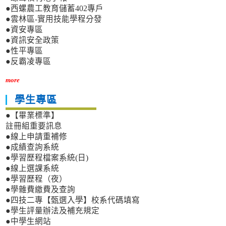
●西螺農工教育儲蓄402專戶
●雲林區-實用技能學程分發
●資安專區
●資訊安全政策
●性平專區
●反霸凌專區
more
學生專區
●【畢業標準】
註冊組重要訊息
●線上申請重補修
●成績查詢系統
●學習歷程檔案系統(日)
●線上選課系統
●學習歷程（夜）
●學雜費繳費及查詢
●四技二專【甄選入學】校系代碼填寫
●學生評量辦法及補充規定
●中學生網站