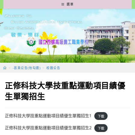
跳
選單
轉
至
主
要
內
容
>
-首頁公告(勿勾選)
>
校園公告
正修科技大學技重點運動項目績優
生單獨招生
正修科技大學技重點運動項目績優生單獨招生1
下載
正修科技大學技重點運動項目績優生單獨招生2
下載