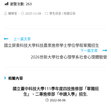
瀏覽次數:
263
Post
Post
Post
輔導室
2025-12-08
學生訊息
/
校園公告
author:
published:
category:
Read
上一篇文章
國立屏東科技大學科技農業進修學士學位學程單獨招生
more
下一篇文章
articles
2026世新大學社會心理學系社會心理體驗營
相關內容
國立臺中科技大學111學年度四技進修部「單獨招
生」、二專進修部「申請入學」招生.
2022-06-06