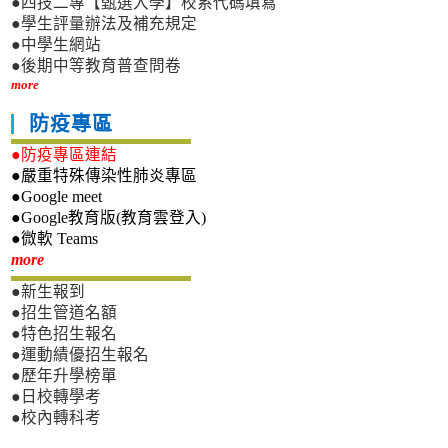
●四技二專【甄選入學】校系代碼填寫
●學生評量辦法及補充規定
●中學生網站
●後期中等教育普查問卷
more
防疫專區
●防疫專區連結
●嚴重特殊傳染性肺炎專區
●Google meet
●Google教育版(教育雲登入)
●微軟 Teams
新生專區
more
●新生報到
●招生管道名額
●特色招生報名
●運動績優招生報名
●歷年升學榜單
●日校轉學考
●校內轉科考