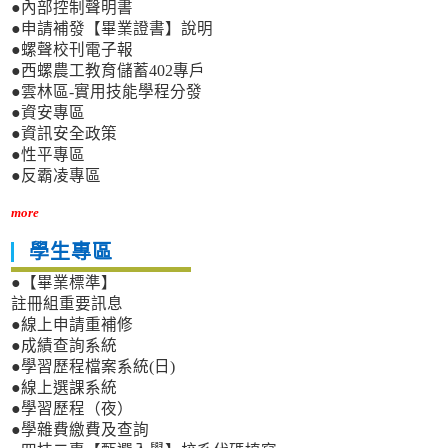
●內部控制聲明書
●申請補發【畢業證書】說明
●螺聲校刊電子報
●西螺農工教育儲蓄402專戶
●雲林區-實用技能學程分發
●資安專區
●資訊安全政策
●性平專區
●反霸凌專區
more
學生專區
●【畢業標準】
註冊組重要訊息
●線上申請重補修
●成績查詢系統
●學習歷程檔案系統(日)
●線上選課系統
●學習歷程（夜）
●學雜費繳費及查詢