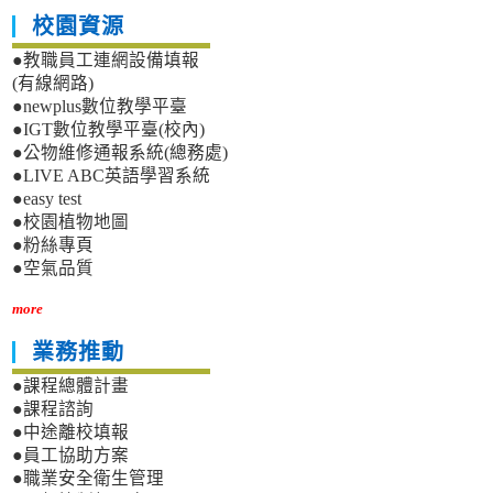
校園資源
●教職員工連網設備填報
(有線網路)
●newplus數位教學平臺
●IGT數位教學平臺(校內)
●公物維修通報系統(總務處)
●LIVE ABC英語學習系統
●easy test
●校園植物地圖
●粉絲專頁
●空氣品質
more
業務推動
●課程總體計畫
●課程諮詢
●中途離校填報
●員工協助方案
●職業安全衛生管理