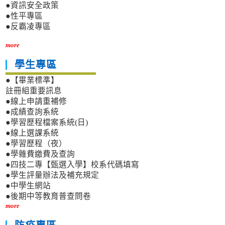
●資訊安全政策
●性平專區
●反霸凌專區
more
學生專區
●【畢業標準】
註冊組重要訊息
●線上申請重補修
●成績查詢系統
●學習歷程檔案系統(日)
●線上選課系統
●學習歷程（夜）
●學雜費繳費及查詢
●四技二專【甄選入學】校系代碼填寫
●學生評量辦法及補充規定
●中學生網站
●後期中等教育普查問卷
more