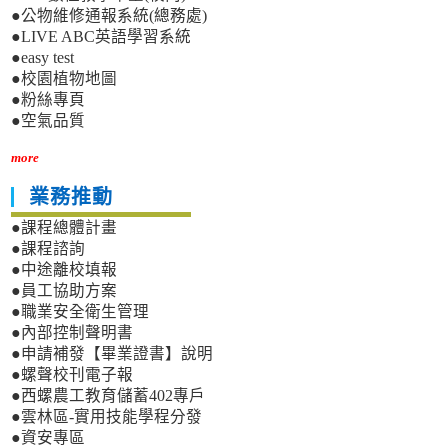
●公物維修通報系統(總務處)
●LIVE ABC英語學習系統
●easy test
●校園植物地圖
●粉絲專頁
●空氣品質
more
業務推動
●課程總體計畫
●課程諮詢
●中途離校填報
●員工協助方案
●職業安全衛生管理
●內部控制聲明書
●申請補發【畢業證書】說明
●螺聲校刊電子報
●西螺農工教育儲蓄402專戶
●雲林區-實用技能學程分發
●資安專區