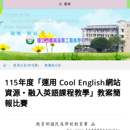
跳
選單
轉
至
主
要
內
容
>
-首頁公告(勿勾選)
>
教職員公告
115年度「運用 Cool English網站
資源‧融入英語課程教學」教案簡
報比賽