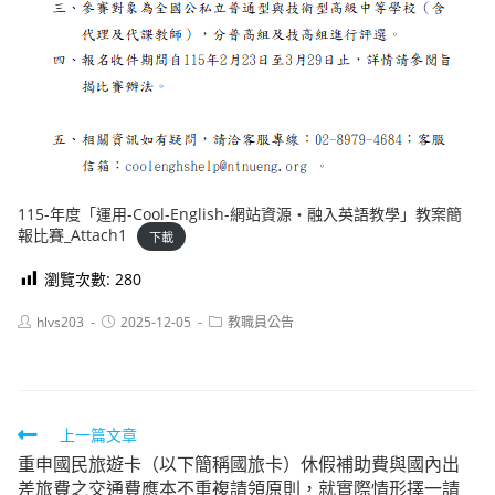
115-年度「運用-Cool-English-網站資源‧融入英語教學」教案簡
報比賽_Attach1
下載
瀏覽次數:
280
Post
Post
Post
hlvs203
2025-12-05
教職員公告
author:
published:
category:
Read
上一篇文章
重申國民旅遊卡（以下簡稱國旅卡）休假補助費與國內出
more
差旅費之交通費應本不重複請領原則，就實際情形擇一請