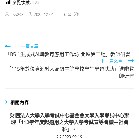
瀏覽次數:
275
Post
Post
Post
hlvs203
2025-12-04
研習活動
author:
published:
category:
Read
上一篇文章
「B5-1生成式AI與教育應用工作坊-北區第二場」教師研習
more
下一篇文章
articles
「115年數位資源融入高級中等學校學生學習扶助」進階教
師研習
相關內容
財團法人大學入學考試中心基金會大學入學考試中心辦
理「112學年度起適用之大學入學考試宣導會議－社會
科」。
2023-09-19