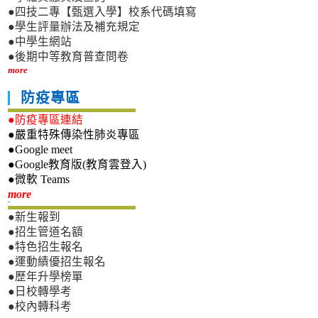
●四技二專【甄選入學】校系代碼填寫
●學生評量辦法及補充規定
●中學生網站
●後期中等教育普查問卷
more
防疫專區
●防疫專區連結
●嚴重特殊傳染性肺炎專區
●Google meet
●Google教育版(教育雲登入)
●微軟 Teams
新生專區
more
●新生報到
●招生管道名額
●特色招生報名
●運動績優招生報名
●歷年升學榜單
●日校轉學考
●校內轉科考