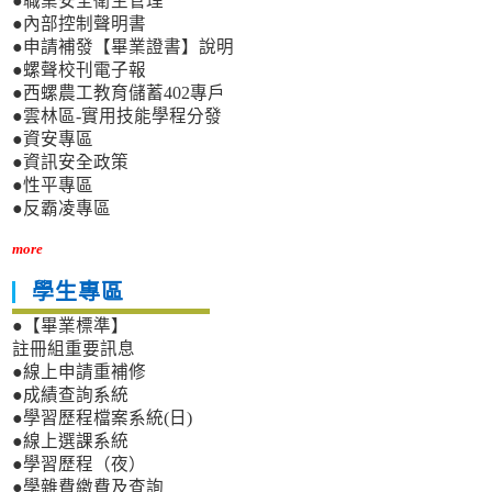
●職業安全衛生管理
●內部控制聲明書
●申請補發【畢業證書】說明
●螺聲校刊電子報
●西螺農工教育儲蓄402專戶
●雲林區-實用技能學程分發
●資安專區
●資訊安全政策
●性平專區
●反霸凌專區
more
學生專區
●【畢業標準】
註冊組重要訊息
●線上申請重補修
●成績查詢系統
●學習歷程檔案系統(日)
●線上選課系統
●學習歷程（夜）
●學雜費繳費及查詢