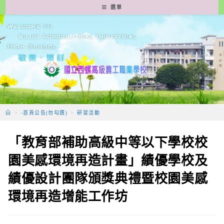
跳
選單
轉
至
主
要
內
容
>
-首頁公告(勿勾選)
>
研習活動
「教育部補助高級中等以下學校校
園美感環境再造計畫」績優學校及
績優設計團隊頒獎典禮暨校園美感
環境再造增能工作坊