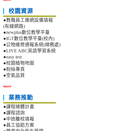
校園資源
●教職員工連網設備填報
(有線網路)
●newplus數位教學平臺
●IGT數位教學平臺(校內)
●公物維修通報系統(總務處)
●LIVE ABC英語學習系統
●easy test
●校園植物地圖
●粉絲專頁
●空氣品質
more
業務推動
●課程總體計畫
●課程諮詢
●中途離校填報
●員工協助方案