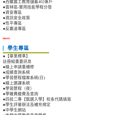
●西螺農工教育儲蓄402專戶
●雲林區-實用技能學程分發
●資安專區
●資訊安全政策
●性平專區
●反霸凌專區
more
學生專區
●【畢業標準】
註冊組重要訊息
●線上申請重補修
●成績查詢系統
●學習歷程檔案系統(日)
●線上選課系統
●學習歷程（夜）
●學雜費繳費及查詢
●四技二專【甄選入學】校系代碼填寫
●學生評量辦法及補充規定
●中學生網站