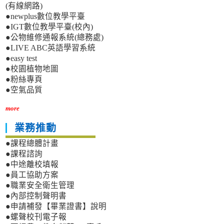
(有線網路)
●newplus數位教學平臺
●IGT數位教學平臺(校內)
●公物維修通報系統(總務處)
●LIVE ABC英語學習系統
●easy test
●校園植物地圖
●粉絲專頁
●空氣品質
more
業務推動
●課程總體計畫
●課程諮詢
●中途離校填報
●員工協助方案
●職業安全衛生管理
●內部控制聲明書
●申請補發【畢業證書】說明
●螺聲校刊電子報