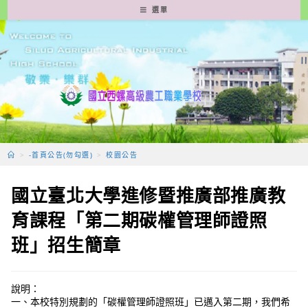
跳
選單
轉
至
主
要
內
容
>
-首頁公告(勿勾選)
>
校園公告
國立臺北大學進修暨推廣部推廣教
育課程「第二期碳權管理師證照
班」招生簡章
說明：
一、本校特別規劃的「碳權管理師證照班」已邁入第二期，我們希