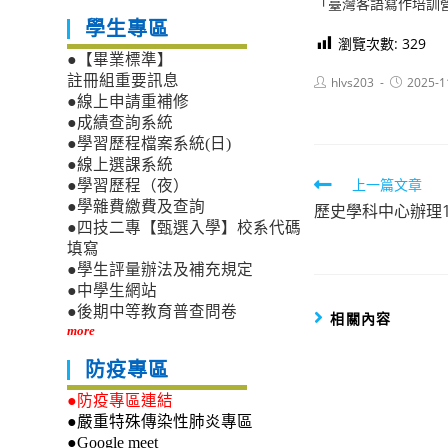
「臺灣客語寫作培訓
學生專區
瀏覽次數:
329
●【畢業標準】
註冊組重要訊息
Post
Post
hlvs203
2025-1
author:
published:
●線上申請重補修
●成績查詢系統
●學習歷程檔案系統(日)
●線上選課系統
Read
上一篇文章
●學習歷程（夜）
●學雜費繳費及查詢
歷史學科中心辦理
more
●四技二專【甄選入學】校系代碼
articles
填寫
●學生評量辦法及補充規定
●中學生網站
●後期中等教育普查問卷
相關內容
more
防疫專區
●防疫專區連結
●嚴重特殊傳染性肺炎專區
●Google meet