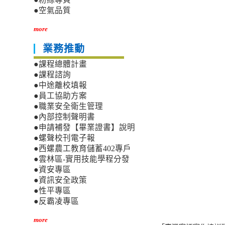
●空氣品質
more
業務推動
●課程總體計畫
●課程諮詢
●中途離校填報
●員工協助方案
●職業安全衛生管理
●內部控制聲明書
●申請補發【畢業證書】說明
●螺聲校刊電子報
●西螺農工教育儲蓄402專戶
●雲林區-實用技能學程分發
●資安專區
●資訊安全政策
●性平專區
●反霸凌專區
more