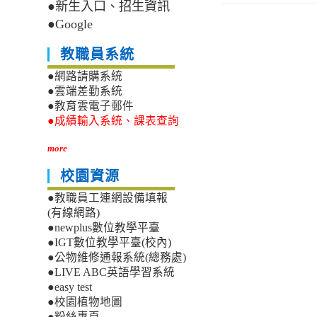
●新生入口、招生資訊
●Google
教職員系統
●網路請購系統
●雲端差勤系統
●教育雲電子郵件
●成績輸入系統、課表查詢
more
校園資源
●教職員工連網設備填報
(有線網路)
●newplus數位教學平臺
●IGT數位教學平臺(校內)
●公物維修通報系統(總務處)
●LIVE ABC英語學習系統
●easy test
●校園植物地圖
●粉絲專頁