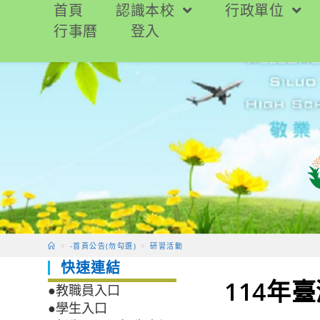
跳
首頁
認識本校
行政單位
轉
行事曆
登入
至
主
要
內
容
>
-首頁公告(勿勾選)
>
研習活動
快速連結
114年
●教職員入口
●學生入口