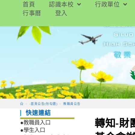
跳
首頁
認識本校
行政單位
轉
行事曆
登入
至
主
要
內
容
>
-首頁公告(勿勾選)
>
教職員公告
快速連結
轉知-
●教職員入口
●學生入口