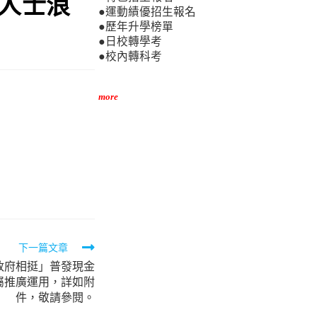
域人士浪
●運動績優招生報名
●歷年升學榜單
●日校轉學考
●校內轉科考
more
下一篇文章
政府相挺」普發現金
屬推廣運用，詳如附
件，敬請參閱。