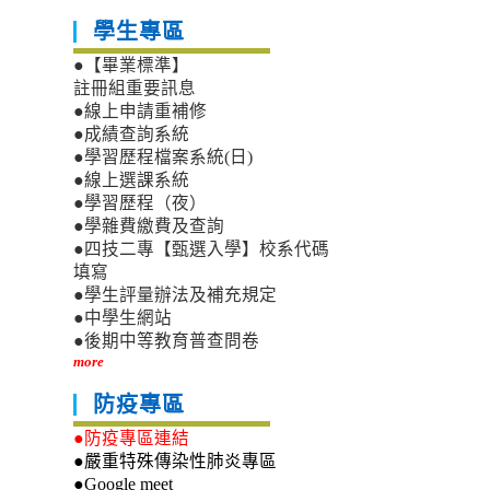
學生專區
●【畢業標準】
註冊組重要訊息
●線上申請重補修
●成績查詢系統
●學習歷程檔案系統(日)
●線上選課系統
●學習歷程（夜）
●學雜費繳費及查詢
●四技二專【甄選入學】校系代碼
填寫
●學生評量辦法及補充規定
●中學生網站
●後期中等教育普查問卷
more
防疫專區
●防疫專區連結
●嚴重特殊傳染性肺炎專區
●Google meet