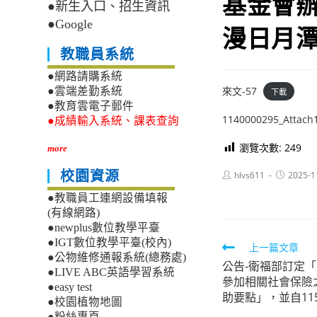
基金會辦
●新生入口、招生資訊
●Google
漫日月
教職員系統
●網路請購系統
來文-57
●雲端差勤系統
下載
●教育雲電子郵件
1140000295_Attach
●成績輸入系統、課表查詢
瀏覽次數:
249
more
Post
Post
校園資源
hlvs611
2025-1
author:
published:
●教職員工連網設備填報
(有線網路)
●newplus數位教學平臺
●IGT數位教學平臺(校內)
Read
上一篇文章
●公物維修通報系統(總務處)
公告-衛福部訂定
more
●LIVE ABC英語學習系統
參加相關社會保險
articles
●easy test
助要點」，並自11
●校園植物地圖
●粉絲專頁