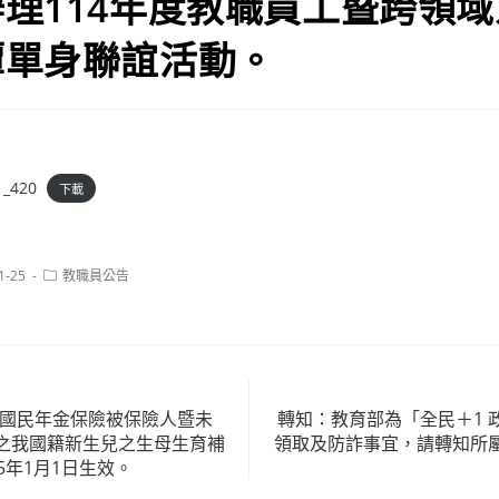
理114年度教職員工暨跨領
潭單身聯誼活動。
1_420
下載
Post
1-25
教職員公告
category:
「國民年金保險被保險人暨未
轉知：教育部為「全民＋1 
之我國籍新生兒之生母生育補
領取及防詐事宜，請轉知所
5年1月1日生效。