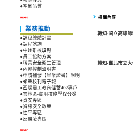
●空氣品質
相關內容
more
業務推動
轉知-國立高雄
●課程總體計畫
●課程諮詢
●中途離校填報
●員工協助方案
轉知-臺北市立大學
●職業安全衛生管理
●內部控制聲明書
●申請補發【畢業證書】說明
●螺聲校刊電子報
●西螺農工教育儲蓄402專戶
●雲林區-實用技能學程分發
●資安專區
●資訊安全政策
●性平專區
●反霸凌專區
more