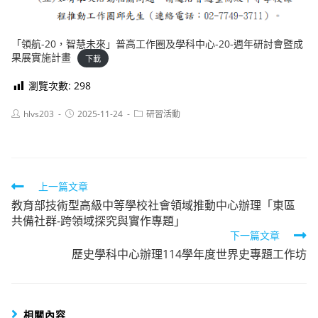
「領航-20，智慧未來」普高工作圈及學科中心-20-週年研討會暨成
果展實施計畫
下載
瀏覽次數:
298
Post
Post
Post
hlvs203
2025-11-24
研習活動
author:
published:
category:
Read
上一篇文章
教育部技術型高級中等學校社會領域推動中心辦理「東區
more
共備社群-跨領域探究與實作專題」
articles
下一篇文章
歷史學科中心辦理114學年度世界史專題工作坊
相關內容