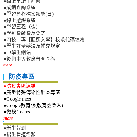
●線上申請重補修
●成績查詢系統
●學習歷程檔案系統(日)
●線上選課系統
●學習歷程（夜）
●學雜費繳費及查詢
●四技二專【甄選入學】校系代碼填寫
●學生評量辦法及補充規定
●中學生網站
●後期中等教育普查問卷
more
防疫專區
●防疫專區連結
●嚴重特殊傳染性肺炎專區
●Google meet
●Google教育版(教育雲登入)
●微軟 Teams
新生專區
more
●新生報到
●招生管道名額