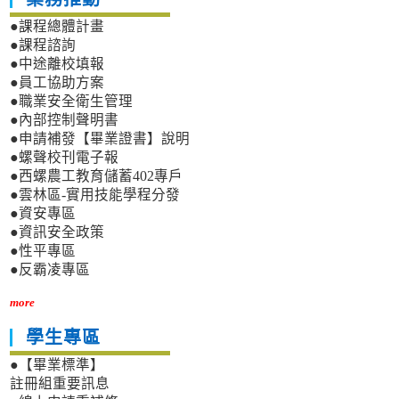
●課程總體計畫
●課程諮詢
●中途離校填報
●員工協助方案
●職業安全衛生管理
●內部控制聲明書
●申請補發【畢業證書】說明
●螺聲校刊電子報
●西螺農工教育儲蓄402專戶
●雲林區-實用技能學程分發
●資安專區
●資訊安全政策
●性平專區
●反霸凌專區
more
學生專區
●【畢業標準】
註冊組重要訊息