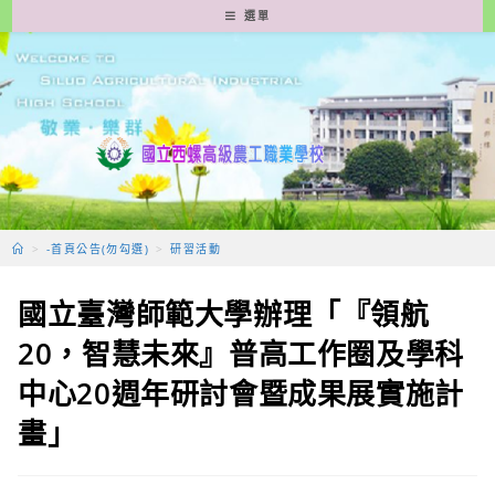
跳
選單
轉
至
主
要
內
容
>
-首頁公告(勿勾選)
>
研習活動
國立臺灣師範大學辦理「『領航
20，智慧未來』普高工作圈及學科
中心20週年研討會暨成果展實施計
畫」