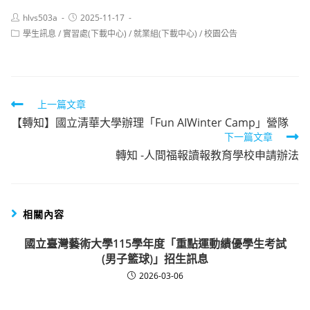
Post
Post
hlvs503a
2025-11-17
author:
published:
Post
學生訊息
/
實習處(下載中心)
/
就業組(下載中心)
/
校園公告
category:
Read
上一篇文章
【轉知】國立清華大學辦理「Fun AIWinter Camp」營隊
more
下一篇文章
articles
轉知 -人間福報讀報教育學校申請辦法
相關內容
國立臺灣藝術大學115學年度「重點運動績優學生考試
(男子籃球)」招生訊息
2026-03-06