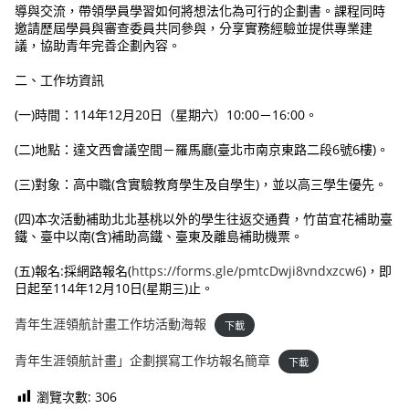
導與交流，帶領學員學習如何將想法化為可行的企劃書。課程同時
邀請歷屆學員與審查委員共同參與，分享實務經驗並提供專業建
議，協助青年完善企劃內容。
二、工作坊資訊
(一)時間：114年12月20日（星期六）10:00－16:00。
(二)地點：達文西會議空間－羅馬廳(臺北市南京東路二段6號6樓)。
(三)對象：高中職(含實驗教育學生及自學生)，並以高三學生優先。
(四)本次活動補助北北基桃以外的學生往返交通費，竹苗宜花補助臺
鐵、臺中以南(含)補助高鐵、臺東及離島補助機票。
(五)報名:採網路報名(
https://forms.gle/pmtcDwji8vndxzcw6
)，即
日起至114年12月10日(星期三)止。
青年生涯領航計畫工作坊活動海報
下載
青年生涯領航計畫」企劃撰寫工作坊報名簡章
下載
瀏覽次數:
306