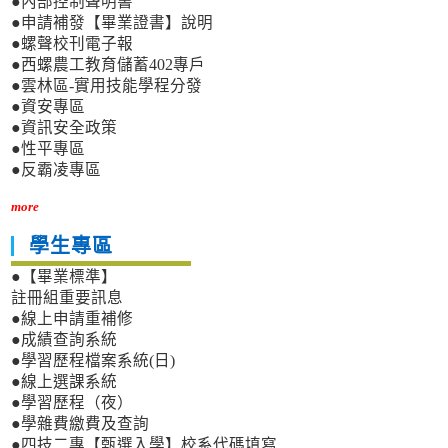
●內部控制聲明書
●申請補發【畢業證書】說明
●螺聲校刊電子報
●西螺農工教育儲蓄402專戶
●雲林區-實用技能學程分發
●資安專區
●資訊安全政策
●性平專區
●反霸凌專區
more
學生專區
●【畢業標準】
註冊組重要訊息
●線上申請重補修
●成績查詢系統
●學習歷程檔案系統(日)
●線上選課系統
●學習歷程（夜）
●學雜費繳費及查詢
●四技二專【甄選入學】校系代碼填寫