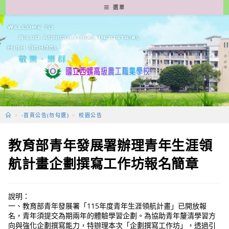
跳
選單
轉
至
主
要
內
容
>
-首頁公告(勿勾選)
>
校園公告
教育部青年發展署辦理青年生涯領
航計畫企劃撰寫工作坊報名簡章
說明：
一、教育部青年發展署「115年度青年生涯領航計畫」已開放報
名，青年須提交為期兩年的體驗學習企劃。為協助青年釐清學習方
向與強化企劃撰寫能力，特辦理本次「企劃撰寫工作坊」，透過引