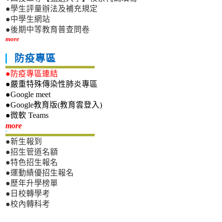
●學生評量辦法及補充規定
●中學生網站
●後期中等教育普查問卷
more
防疫專區
●防疫專區連結
●嚴重特殊傳染性肺炎專區
●Google meet
●Google教育版(教育雲登入)
●微軟 Teams
新生專區
more
●新生報到
●招生管道名額
●特色招生報名
●運動績優招生報名
●歷年升學榜單
●日校轉學考
●校內轉科考