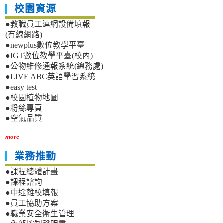
校園資源
●教職員工連網設備填報
(有線網路)
●newplus數位教學平臺
●IGT數位教學平臺(校內)
●公物維修通報系統(總務處)
●LIVE ABC英語學習系統
●easy test
●校園植物地圖
●粉絲專頁
●空氣品質
more
業務推動
●課程總體計畫
●課程諮詢
●中途離校填報
●員工協助方案
●職業安全衛生管理