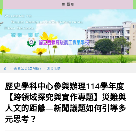
跳
選單
轉
至
主
要
內
容
>
-首頁公告(勿勾選)
>
研習活動
歷史學科中心參與辦理114學年度
【跨領域探究與實作專題】災難與
人文的距離—新聞議題如何引導多
元思考？