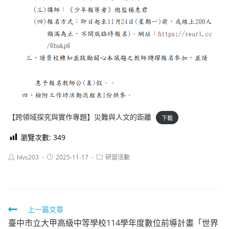
【跨領域探究與實作專題】災難與人文的距離
下載
瀏覽次數:
349
Post
Post
Post
hlvs203
2025-11-17
研習活動
author:
published:
category:
Read
上一篇文章
臺中市立大甲高級中等學校114學年度數位前導計畫「世界
more