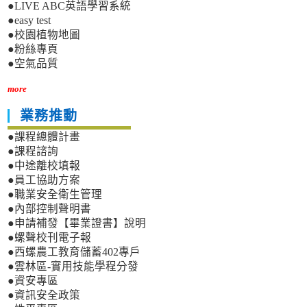
●LIVE ABC英語學習系統
●easy test
●校園植物地圖
●粉絲專頁
●空氣品質
more
業務推動
●課程總體計畫
●課程諮詢
●中途離校填報
●員工協助方案
●職業安全衛生管理
●內部控制聲明書
●申請補發【畢業證書】說明
●螺聲校刊電子報
●西螺農工教育儲蓄402專戶
●雲林區-實用技能學程分發
●資安專區
●資訊安全政策