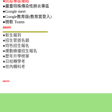
●防疫專區連結
●嚴重特殊傳染性肺炎專區
●Google meet
●Google教育版(教育雲登入)
●微軟 Teams
新生專區
more
●新生報到
●招生管道名額
●特色招生報名
●運動績優招生報名
●歷年升學榜單
●日校轉學考
●校內轉科考
more