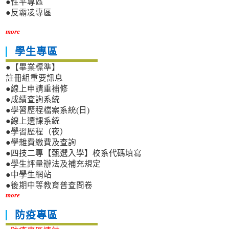
●性平專區
●反霸凌專區
more
學生專區
●【畢業標準】
註冊組重要訊息
●線上申請重補修
●成績查詢系統
●學習歷程檔案系統(日)
●線上選課系統
●學習歷程（夜）
●學雜費繳費及查詢
●四技二專【甄選入學】校系代碼填寫
●學生評量辦法及補充規定
●中學生網站
●後期中等教育普查問卷
more
防疫專區