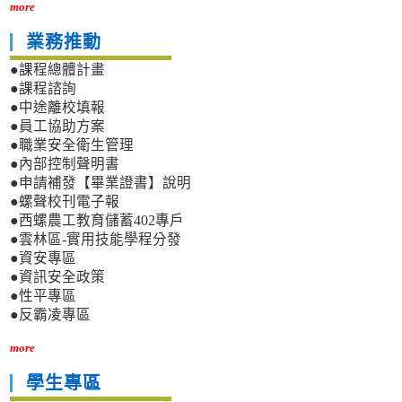
more
業務推動
●課程總體計畫
●課程諮詢
●中途離校填報
●員工協助方案
●職業安全衛生管理
●內部控制聲明書
●申請補發【畢業證書】說明
●螺聲校刊電子報
●西螺農工教育儲蓄402專戶
●雲林區-實用技能學程分發
●資安專區
●資訊安全政策
●性平專區
●反霸凌專區
more
學生專區