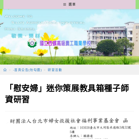
跳
選單
轉
至
主
要
內
容
>
-首頁公告(勿勾選)
>
研習活動
「慰安婦」迷你策展教具箱種子師
資研習