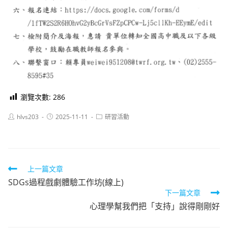
瀏覽次數:
286
Post
Post
Post
hlvs203
2025-11-11
研習活動
author:
published:
category:
Read
上一篇文章
SDGs過程戲劇體驗工作坊(線上)
more
下一篇文章
articles
心理學幫我們把「支持」說得剛剛好