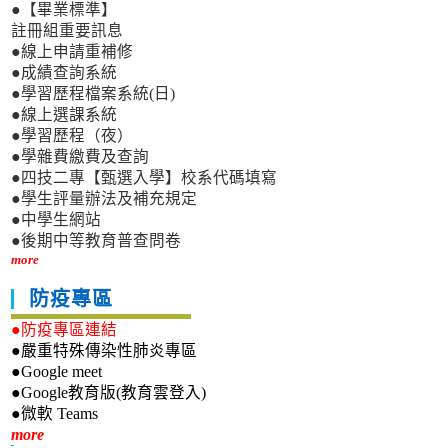
●【畢業標準】
註冊組重要訊息
●線上申請重補修
●成績查詢系統
●學習歷程檔案系統(日)
●線上選課系統
●學習歷程（夜）
●學雜費繳費及查詢
●四技二專【甄選入學】校系代碼填寫
●學生評量辦法及補充規定
●中學生網站
●後期中等教育普查問卷
more
防疫專區
●防疫專區連結
●嚴重特殊傳染性肺炎專區
●Google meet
●Google教育版(教育雲登入)
●微軟 Teams
新生專區
more